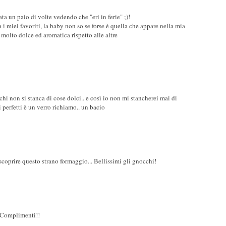
 un paio di volte vedendo che "eri in ferie" ;)!
i miei favoriti, la baby non so se forse è quella che appare nella mia
 molto dolce ed aromatica rispetto alle altre
chi non si stanca di cose dolci.. e così io non mi stancherei mai di
i perfetti è un verro richiamo.. un bacio
 scoprire questo strano formaggio... Bellissimi gli gnocchi!
! Complimenti!!