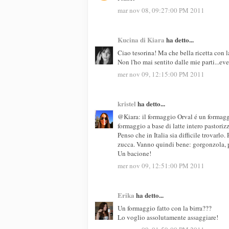
mar nov 08, 09:27:00 PM 2011
Kucina di Kiara
ha detto...
Ciao tesorina! Ma che bella ricetta con 
Non l'ho mai sentito dalle mie parti...ev
mer nov 09, 12:15:00 PM 2011
kristel
ha detto...
@Kiara: il formaggio Orval é un formaggi
formaggio a base di latte intero pastor
Penso che in Italia sia difficile trovarlo
zucca. Vanno quindi bene: gorgonzola, p
Un bacione!
mer nov 09, 12:51:00 PM 2011
Erika
ha detto...
Un formaggio fatto con la birra???
Lo voglio assolutamente assaggiare!