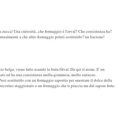
la zucca! Una curiosità...che formaggio è l'orval? Che consistenza ha?
entualmente a che altro formaggio potrei sostituirlo? un bacione!
o belga, viene fatto usando la birra Orval. Da qui il nome. E' un
izzato ed ha una consistenza molla-gommosa, molto ontuoso.
. Puoi sostituirlo con un formaggio saporito per smorzare il dolce della
ecorino staggionato o un formaggio che ti piaccia ma dal sapore forte.