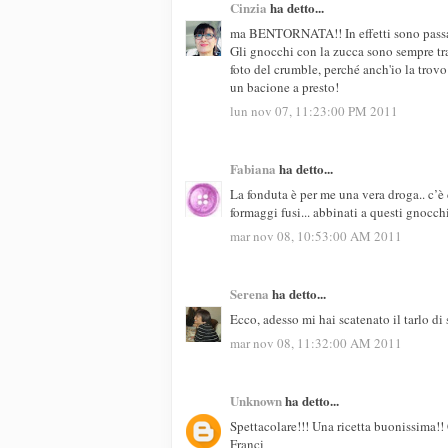
Cinzia
ha detto...
ma BENTORNATA!! In effetti sono passata
Gli gnocchi con la zucca sono sempre tra 
foto del crumble, perché anch'io la trovo
un bacione a presto!
lun nov 07, 11:23:00 PM 2011
Fabiana
ha detto...
La fonduta è per me una vera droga.. c’è 
formaggi fusi... abbinati a questi gnocch
mar nov 08, 10:53:00 AM 2011
Serena
ha detto...
Ecco, adesso mi hai scatenato il tarlo di
mar nov 08, 11:32:00 AM 2011
Unknown
ha detto...
Spettacolare!!! Una ricetta buonissima!
Franci