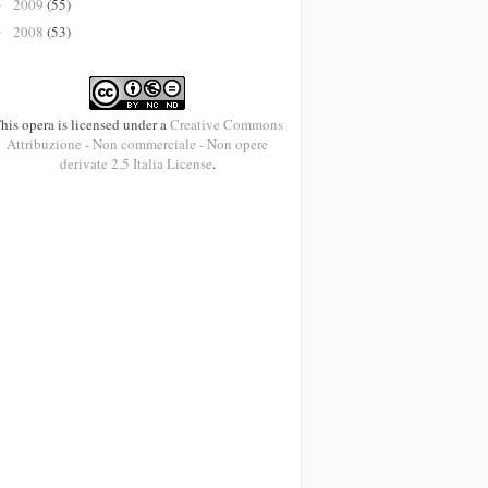
2009
(55)
►
2008
(53)
►
his opera is licensed under a
Creative Commons
Attribuzione - Non commerciale - Non opere
derivate 2.5 Italia License
.