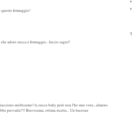
'è questo formaggio!
T
che adoro zucca e formaggio.. faccio sagra!!
piacciono moltissimo! la zucca baby però non l'ho mai vista...almeno
bbe provarla!!!! Bravissima, ottima ricetta... Un bacione