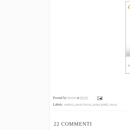
Posted by
kristel
at
09:03
Labels:
contest
,
pasta fresca
,
primi piatti
,
zucca
22 COMMENTI