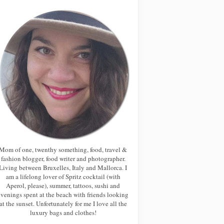
Mom of one, twenthy something, food, travel &
fashion blogger, food writer and photographer.
Living between Bruxelles, Italy and Mallorca. I
am a lifelong lover of Spritz cocktail (with
Aperol, please), summer, tattoos, sushi and
evenings spent at the beach with friends looking
at the sunset. Unfortunately for me I love all the
luxury bags and clothes!