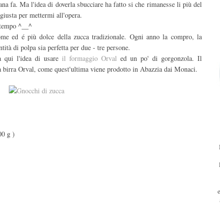
 fa. Ma l'idea di doverla sbucciare ha fatto si che rimanesse li più del
giusta per mettermi all'opera.
 tempo ^__^
ome ed é più dolce della zucca tradizionale. Ogni anno la compro, la
tità di polpa sia perfetta per due - tre persone.
a qui l'idea di usare
il formaggio Orval
ed un po' di gorgonzola. Il
la birra Orval, come quest'ultima viene prodotto in Abazzia dai Monaci.
00 g )