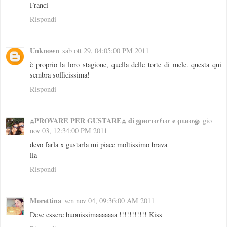
Franci
Rispondi
Unknown
sab ott 29, 04:05:00 PM 2011
è proprio la loro stagione, quella delle torte di mele. questa qui
sembra sofficissima!
Rispondi
ஃPROVARE PER GUSTAREஃ di ஜиαтαℓια e ριиαஓ
gio
nov 03, 12:34:00 PM 2011
devo farla x gustarla mi piace moltissimo brava
lia
Rispondi
Morettina
ven nov 04, 09:36:00 AM 2011
Deve essere buonissimaaaaaaa !!!!!!!!!!! Kiss