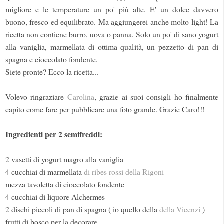
migliore e le temperature un po' più alte. E' un dolce davvero
buono, fresco ed equilibrato. Ma aggiungerei anche molto light! La
ricetta non contiene burro, uova o panna. Solo un po' di sano yogurt
alla vaniglia, marmellata di ottima qualità, un pezzetto di pan di
spagna e cioccolato fondente.
Siete pronte? Ecco la ricetta...
Volevo ringraziare
Carolina
, grazie ai suoi consigli ho finalmente
capito come fare per pubblicare una foto grande. Grazie Caro!!!
Ingredienti per 2 semifreddi:
2 vasetti di yogurt magro alla vaniglia
4 cucchiai di marmellata
di ribes rossi della Rigoni
mezza tavoletta di cioccolato fondente
4 cucchiai di liquore Alchermes
2 dischi piccoli di pan di spagna ( io quello della
della Vicenzi
)
frutti di bosco per la decorare