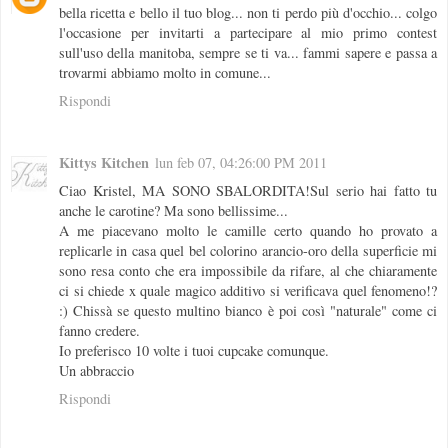
bella ricetta e bello il tuo blog... non ti perdo più d'occhio... colgo
l'occasione per invitarti a partecipare al mio primo contest
sull'uso della manitoba, sempre se ti va... fammi sapere e passa a
trovarmi abbiamo molto in comune...
Rispondi
Kittys Kitchen
lun feb 07, 04:26:00 PM 2011
Ciao Kristel, MA SONO SBALORDITA!Sul serio hai fatto tu
anche le carotine? Ma sono bellissime...
A me piacevano molto le camille certo quando ho provato a
replicarle in casa quel bel colorino arancio-oro della superficie mi
sono resa conto che era impossibile da rifare, al che chiaramente
ci si chiede x quale magico additivo si verificava quel fenomeno!?
:) Chissà se questo multino bianco è poi così "naturale" come ci
fanno credere.
Io preferisco 10 volte i tuoi cupcake comunque.
Un abbraccio
Rispondi