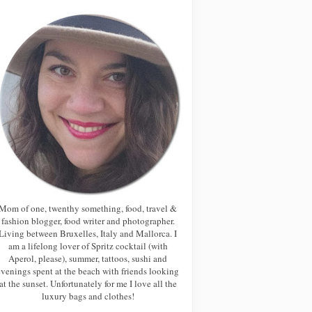
Mom of one, twenthy something, food, travel &
fashion blogger, food writer and photographer.
Living between Bruxelles, Italy and Mallorca. I
am a lifelong lover of Spritz cocktail (with
Aperol, please), summer, tattoos, sushi and
evenings spent at the beach with friends looking
at the sunset. Unfortunately for me I love all the
luxury bags and clothes!