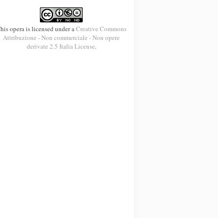
his opera is licensed under a
Creative Commons
Attribuzione - Non commerciale - Non opere
derivate 2.5 Italia License
.