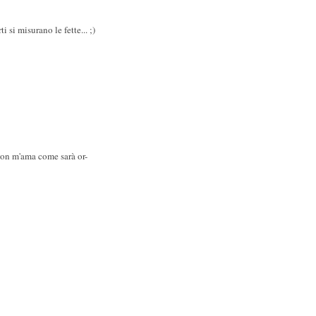
 si misurano le fette... ;)
non m'ama come sarà or-