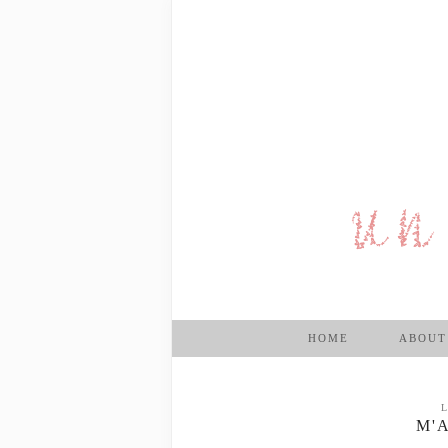
HOME
ABOUT
L
M'