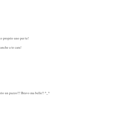
o proprio uno per te!
nche a te cara!
prio un pazzo!!! Bravo ma belle!! ^_^