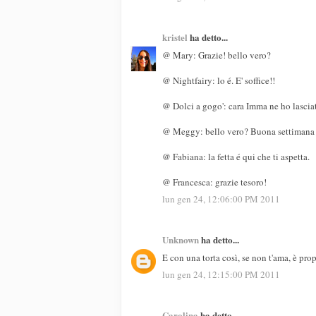
kristel
ha detto...
@ Mary: Grazie! bello vero?
@ Nightfairy: lo é. E' soffice!!
@ Dolci a gogo': cara Imma ne ho lasciat
@ Meggy: bello vero? Buona settimana a
@ Fabiana: la fetta é qui che ti aspetta.
@ Francesca: grazie tesoro!
lun gen 24, 12:06:00 PM 2011
Unknown
ha detto...
E con una torta così, se non t'ama, è pro
lun gen 24, 12:15:00 PM 2011
Carolina
ha detto...