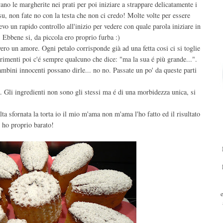
no le margherite nei prati per poi iniziare a strappare delicatamente i
, non fate no con la testa che non ci credo! Molte volte per essere
evo un rapido controllo all'inizio per vedere con quale parola iniziare in
Ebbene si, da piccola ero proprio furba :)
ero un amore. Ogni petalo corrisponde già ad una fetta cosi ci si toglie
altrimenti poi c'é sempre qualcuno che dice: "ma la sua é più grande...".
mbini innocenti possano dirle... no no. Passate un po' da queste parti
 Gli ingredienti non sono gli stessi ma é di una morbidezza unica, si
ta sfornata la torta io il mio m'ama non m'ama l'ho fatto ed il risultato
n ho proprio barato!