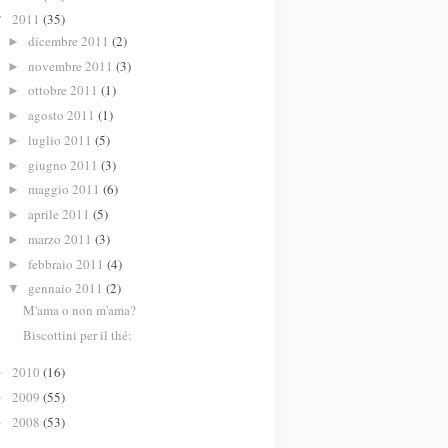
2011
(35)
▼
dicembre 2011
(2)
►
novembre 2011
(3)
►
ottobre 2011
(1)
►
agosto 2011
(1)
►
luglio 2011
(5)
►
giugno 2011
(3)
►
maggio 2011
(6)
►
aprile 2011
(5)
►
marzo 2011
(3)
►
febbraio 2011
(4)
►
gennaio 2011
(2)
▼
M'ama o non m'ama?
Biscottini per il thé:
2010
(16)
►
2009
(55)
►
2008
(53)
►