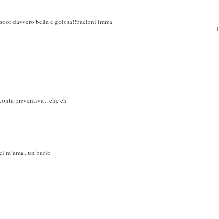
tesoor davvero bella e golosa!!bacioni imma
T
 conta preventiva .. ehe eh
 del m’ama.. un bacio