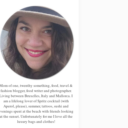
Mom of one, twenthy something, food, travel &
fashion blogger, food writer and photographer.
Living between Bruxelles, Italy and Mallorca. I
am a lifelong lover of Spritz cocktail (with
Aperol, please), summer, tattoos, sushi and
evenings spent at the beach with friends looking
at the sunset. Unfortunately for me I love all the
luxury bags and clothes!