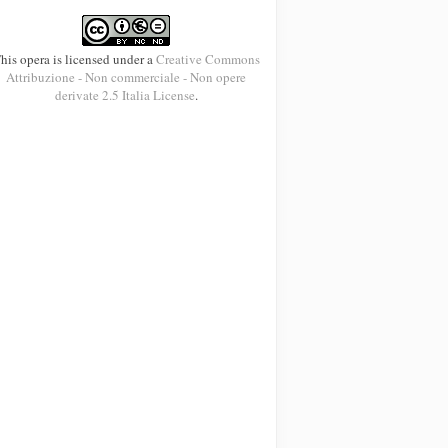
his opera is licensed under a
Creative Commons
Attribuzione - Non commerciale - Non opere
derivate 2.5 Italia License
.