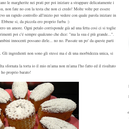
no le margherite nei prati per poi iniziare a strappare delicatamente i
, non fate no con la testa che non ci credo! Molte volte per essere
evo un rapido controllo all'inizio per vedere con quale parola iniziare in
Ebbene si, da piccola ero proprio furba :)
ero un amore. Ogni petalo corrisponde già ad una fetta cosi ci si toglie
altrimenti poi c'é sempre qualcuno che dice: "ma la sua é più grande...".
mbini innocenti possano dirle... no no. Passate un po' da queste parti
 Gli ingredienti non sono gli stessi ma é di una morbidezza unica, si
ta sfornata la torta io il mio m'ama non m'ama l'ho fatto ed il risultato
n ho proprio barato!