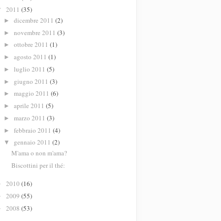
2011
(35)
▼
dicembre 2011
(2)
►
novembre 2011
(3)
►
ottobre 2011
(1)
►
agosto 2011
(1)
►
luglio 2011
(5)
►
giugno 2011
(3)
►
maggio 2011
(6)
►
aprile 2011
(5)
►
marzo 2011
(3)
►
febbraio 2011
(4)
►
gennaio 2011
(2)
▼
M'ama o non m'ama?
Biscottini per il thé:
2010
(16)
►
2009
(55)
►
2008
(53)
►