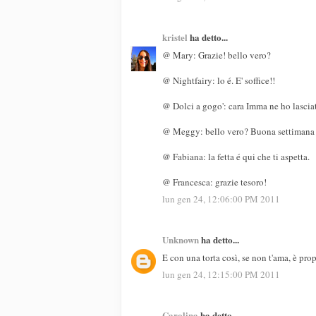
kristel
ha detto...
@ Mary: Grazie! bello vero?
@ Nightfairy: lo é. E' soffice!!
@ Dolci a gogo': cara Imma ne ho lasciat
@ Meggy: bello vero? Buona settimana a
@ Fabiana: la fetta é qui che ti aspetta.
@ Francesca: grazie tesoro!
lun gen 24, 12:06:00 PM 2011
Unknown
ha detto...
E con una torta così, se non t'ama, è pro
lun gen 24, 12:15:00 PM 2011
Carolina
ha detto...