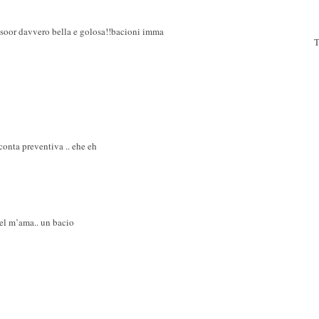
tesoor davvero bella e golosa!!bacioni imma
T
 conta preventiva .. ehe eh
 del m’ama.. un bacio