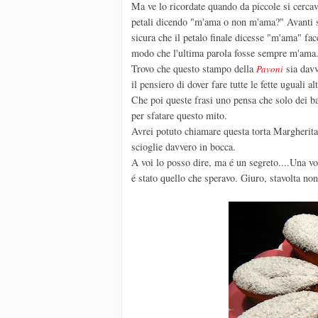
Ma ve lo ricordate quando da piccole si cercava
petali dicendo "m'ama o non m'ama?" Avanti su
sicura che il petalo finale dicesse "m'ama" fac
modo che l'ultima parola fosse sempre m'ama. 
Trovo che questo stampo della
sia davv
Pavoni
il pensiero di dover fare tutte le fette uguali 
Che poi queste frasi uno pensa che solo dei ba
per sfatare questo mito.
Avrei potuto chiamare questa torta Margherita.
scioglie davvero in bocca.
A voi lo posso dire, ma é un segreto....Una vol
é stato quello che speravo. Giuro, stavolta no