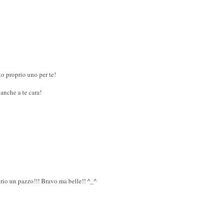
o proprio uno per te!
nche a te cara!
prio un pazzo!!! Bravo ma belle!! ^_^