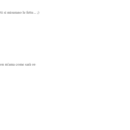
 si misurano le fette... ;)
non m'ama come sarà or-