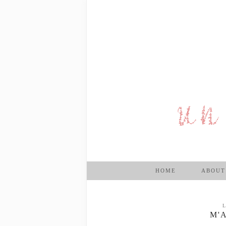
HOME
ABOUT
L
M'