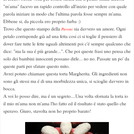
"m'ama" facevo un rapido controllo all'inizio per vedere con quale
parola iniziare in modo che l'ultima parola fosse sempre m'ama.
Ebbene si, da piccola ero proprio furba :)
Trovo che questo stampo della
sia davvero un amore. Ogni
Pavoni
petalo corrisponde già ad una fetta cosi ci si toglie il pensiero di
dover fare tutte le fette uguali altrimenti poi c'é sempre qualcuno che
dice: "ma la sua é più grande...". Che poi queste frasi uno pensa che
solo dei bambini innocenti possano dirle... no no. Passate un po' da
queste parti per sfatare questo mito.
Avrei potuto chiamare questa torta Margherita. Gli ingredienti non
sono gli stessi ma é di una morbidezza unica, si scioglie davvero in
bocca.
A voi lo posso dire, ma é un segreto....Una volta sfornata la torta io
il mio m'ama non m'ama l'ho fatto ed il risultato é stato quello che
speravo. Giuro, stavolta non ho proprio barato!