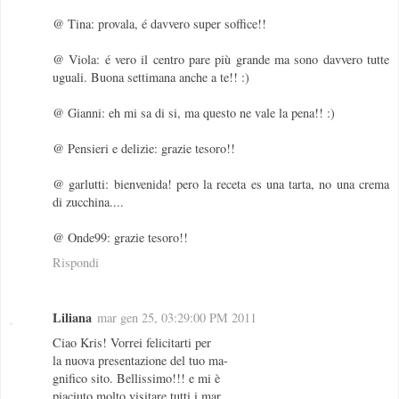
@ Tina: provala, é davvero super soffice!!
@ Viola: é vero il centro pare più grande ma sono davvero tutte
uguali. Buona settimana anche a te!! :)
@ Gianni: eh mi sa di si, ma questo ne vale la pena!! :)
@ Pensieri e delizie: grazie tesoro!!
@ garlutti: bienvenida! pero la receta es una tarta, no una crema
di zucchina....
@ Onde99: grazie tesoro!!
Rispondi
Liliana
mar gen 25, 03:29:00 PM 2011
Ciao Kris! Vorrei felicitarti per
la nuova presentazione del tuo ma-
gnifico sito. Bellissimo!!! e mi è
piaciuto molto visitare tutti i mar