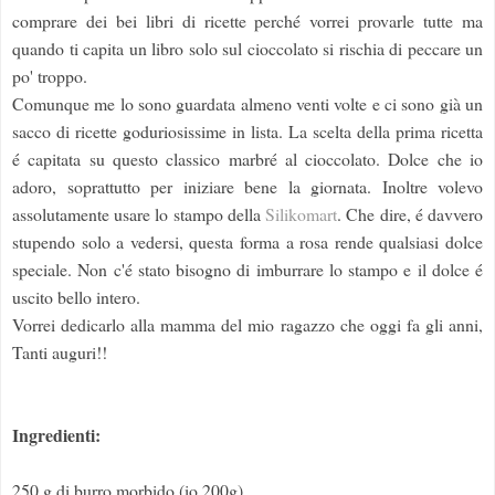
comprare dei bei libri di ricette perché vorrei provarle tutte ma
quando ti capita un libro solo sul cioccolato si rischia di peccare un
po' troppo.
Comunque me lo sono guardata almeno venti volte e ci sono già un
sacco di ricette goduriosissime in lista. La scelta della prima ricetta
é capitata su questo classico marbré al cioccolato. Dolce che io
adoro, soprattutto per iniziare bene la giornata. Inoltre volevo
assolutamente usare lo stampo della
Silikomart
. Che dire, é davvero
stupendo solo a vedersi, questa forma a rosa rende qualsiasi dolce
speciale. Non c'é stato bisogno di imburrare lo stampo e il dolce é
uscito bello intero.
Vorrei dedicarlo alla mamma del mio ragazzo che oggi fa gli anni,
Tanti auguri!!
Ingredienti:
250 g di burro morbido (io 200g)