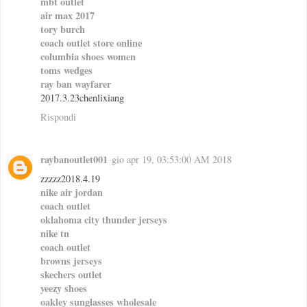
mbt outlet
air max 2017
tory burch
coach outlet store online
columbia shoes women
toms wedges
ray ban wayfarer
2017.3.23chenlixiang
Rispondi
raybanoutlet001
gio apr 19, 03:53:00 AM 2018
zzzzz2018.4.19
nike air jordan
coach outlet
oklahoma city thunder jerseys
nike tn
coach outlet
browns jerseys
skechers outlet
yeezy shoes
oakley sunglasses wholesale