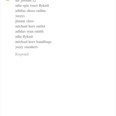
air jordan 12
nike epic react flyknit
adidas shoes online
yeezys
jimmy choo
michael kors outlet
adidas stan smith
nike flyknit
michael kors handbags
yeezy sneakers
Rispondi