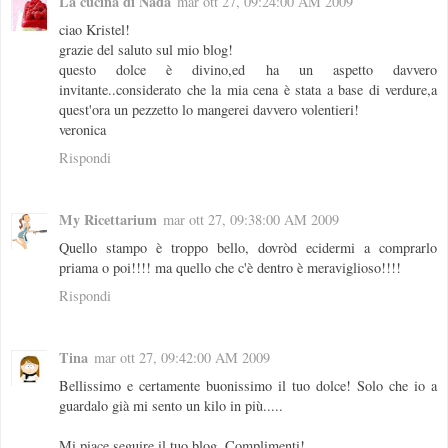
La cucina di Nada
mar ott 27, 09:24:00 AM 2009
ciao Kristel!
grazie del saluto sul mio blog!
questo dolce è divino,ed ha un aspetto davvero
invitante..considerato che la mia cena è stata a base di verdure,a
quest'ora un pezzetto lo mangerei davvero volentieri!
veronica
Rispondi
My Ricettarium
mar ott 27, 09:38:00 AM 2009
Quello stampo è troppo bello, dovròd ecidermi a comprarlo
priama o poi!!!! ma quello che c'è dentro è meraviglioso!!!!
Rispondi
Tina
mar ott 27, 09:42:00 AM 2009
Bellissimo e certamente buonissimo il tuo dolce! Solo che io a
guardalo già mi sento un kilo in più.....
Mi piace seguire il tuo blog. Complimenti!