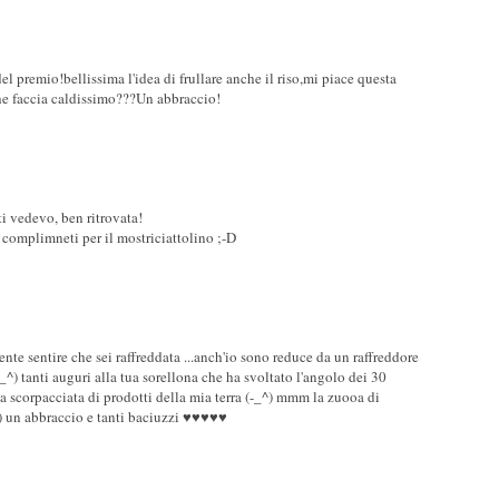
el premio!bellissima l'idea di frullare anche il riso,mi piace questa
he faccia caldissimo???Un abbraccio!
ti vedevo, ben ritrovata!
complimneti per il mostriciattolino ;-D
nte sentire che sei raffreddata ...anch'io sono reduce da un raffreddore
(-_^) tanti auguri alla tua sorellona che ha svoltato l'angolo dei 30
lla scorpacciata di prodotti della mia terra (-_^) mmm la zuooa di
) un abbraccio e tanti baciuzzi ♥♥♥♥♥