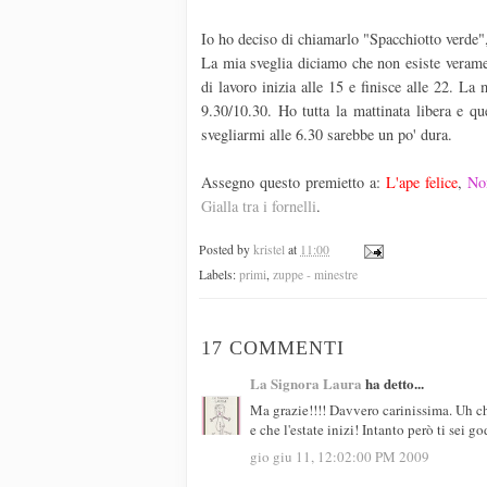
Io ho deciso di chiamarlo "Spacchiotto verde"
La mia sveglia diciamo che non esiste veramen
di lavoro inizia alle 15 e finisce alle 22. La
9.30/10.30. Ho tutta la mattinata libera e q
svegliarmi alle 6.30 sarebbe un po' dura.
Assegno questo premietto a:
L'ape felice
,
No
Gialla tra i fornelli
.
Posted by
kristel
at
11:00
Labels:
primi
,
zuppe - minestre
17 COMMENTI
La Signora Laura
ha detto...
Ma grazie!!!! Davvero carinissima. Uh ch
e che l'estate inizi! Intanto però ti sei
gio giu 11, 12:02:00 PM 2009