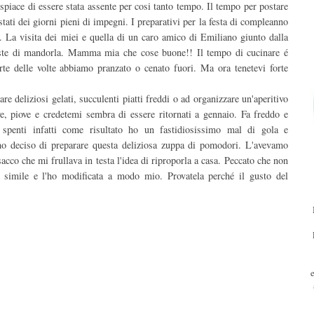
spiace di essere stata assente per cosi tanto tempo. Il tempo per postare
stati dei giorni pieni di impegni. I preparativi per la festa di compleanno
i. La visita dei miei e quella di un caro amico di Emiliano giunto dalla
 paste di mandorla. Mamma mia che cose buone!! Il tempo di cucinare é
rte delle volte abbiamo pranzato o cenato fuori. Ma ora tenetevi forte
re deliziosi gelati, succulenti piatti freddi o ad organizzare un'aperitivo
ve, piove e credetemi sembra di essere ritornati a gennaio. Fa freddo e
o spenti infatti come risultato ho un fastidiosissimo mal di gola e
 ho deciso di preparare questa deliziosa zuppa di pomodori. L'avevamo
sacco che mi frullava in testa l'idea di riproporla a casa. Peccato che non
a simile e l'ho modificata a modo mio. Provatela perché il gusto del