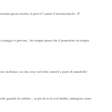
issima questa ricetta, la provo!! carino il mostriciattolo :-P
i coraggio e provare... ho sempre paura che il pomodoro sia troppo
sono siciliana e so che cosa vuol dire cannoli e paste di mandorla!
nche quando fa caldino... se poi da te fa così freddo, immagino siano