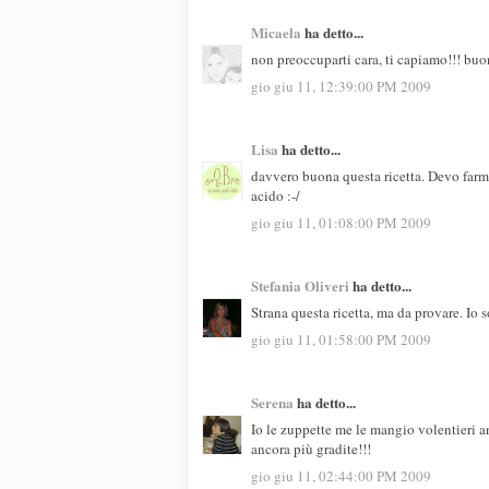
Micaela
ha detto...
non preoccuparti cara, ti capiamo!!! buon
gio giu 11, 12:39:00 PM 2009
Lisa
ha detto...
davvero buona questa ricetta. Devo farm
acido :-/
gio giu 11, 01:08:00 PM 2009
Stefania Oliveri
ha detto...
Strana questa ricetta, ma da provare. Io 
gio giu 11, 01:58:00 PM 2009
Serena
ha detto...
Io le zuppette me le mangio volentieri a
ancora più gradite!!!
gio giu 11, 02:44:00 PM 2009