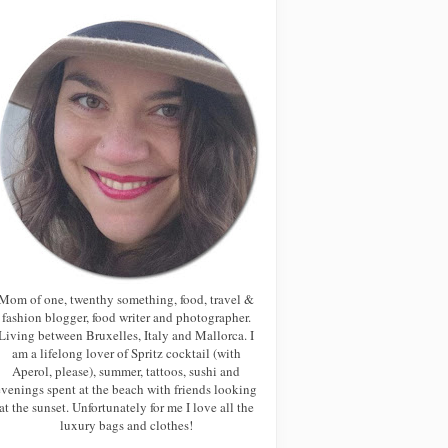
Mom of one, twenthy something, food, travel &
fashion blogger, food writer and photographer.
Living between Bruxelles, Italy and Mallorca. I
am a lifelong lover of Spritz cocktail (with
Aperol, please), summer, tattoos, sushi and
evenings spent at the beach with friends looking
at the sunset. Unfortunately for me I love all the
luxury bags and clothes!