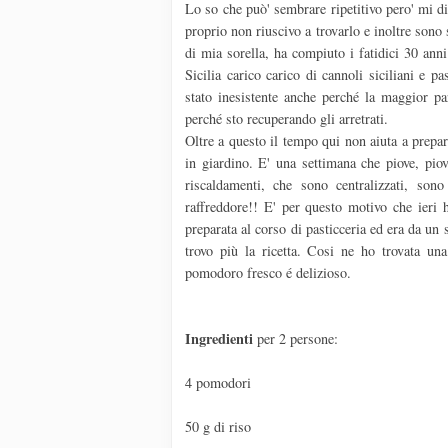
Lo so che può' sembrare ripetitivo pero' mi di
proprio non riuscivo a trovarlo e inoltre sono 
di mia sorella, ha compiuto i fatidici 30 ann
Sicilia carico carico di cannoli siciliani e
stato inesistente anche perché la maggior pa
perché sto recuperando gli arretrati.
Oltre a questo il tempo qui non aiuta a prepara
in giardino. E' una settimana che piove, pio
riscaldamenti, che sono centralizzati, son
raffreddore!! E' per questo motivo che ieri
preparata al corso di pasticceria ed era da un 
trovo più la ricetta. Cosi ne ho trovata un
pomodoro fresco é delizioso.
Ingredienti
per 2 persone:
4 pomodori
50 g di riso