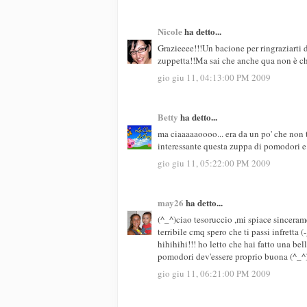
Nicole
ha detto...
Grazieeee!!!Un bacione per ringraziarti d
zuppetta!!Ma sai che anche qua non è c
gio giu 11, 04:13:00 PM 2009
Betty
ha detto...
ma ciaaaaaoooo... era da un po' che non 
interessante questa zuppa di pomodori e 
gio giu 11, 05:22:00 PM 2009
may26
ha detto...
(^_^)ciao tesoruccio ,mi spiace sincerame
terribile cmq spero che ti passi infretta 
hihihihi!!! ho letto che hai fatto una be
pomodori dev'essere proprio buona (^_^
gio giu 11, 06:21:00 PM 2009