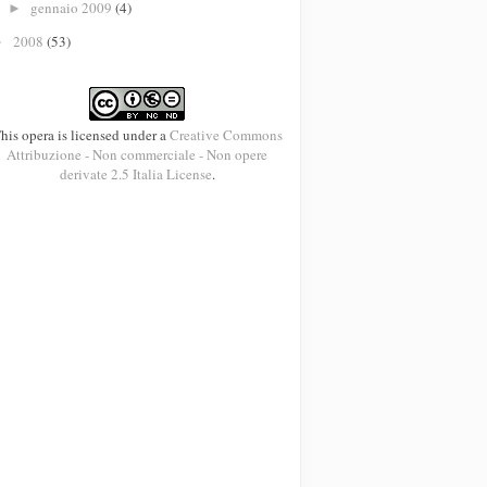
gennaio 2009
(4)
►
2008
(53)
►
his opera is licensed under a
Creative Commons
Attribuzione - Non commerciale - Non opere
derivate 2.5 Italia License
.