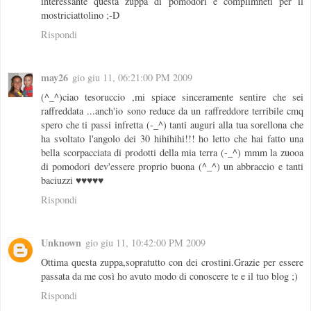
interessante questa zuppa di pomodori e complimneti per il
mostriciattolino ;-D
Rispondi
may26
gio giu 11, 06:21:00 PM 2009
(^_^)ciao tesoruccio ,mi spiace sinceramente sentire che sei
raffreddata ...anch'io sono reduce da un raffreddore terribile cmq
spero che ti passi infretta (-_^) tanti auguri alla tua sorellona che
ha svoltato l'angolo dei 30 hihihihi!!! ho letto che hai fatto una
bella scorpacciata di prodotti della mia terra (-_^) mmm la zuooa
di pomodori dev'essere proprio buona (^_^) un abbraccio e tanti
baciuzzi ♥♥♥♥♥
Rispondi
Unknown
gio giu 11, 10:42:00 PM 2009
Ottima questa zuppa,sopratutto con dei crostini.Grazie per essere
passata da me così ho avuto modo di conoscere te e il tuo blog ;)
Rispondi