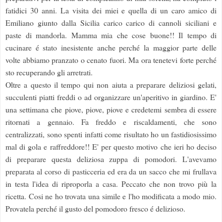
fatidici 30 anni. La visita dei miei e quella di un caro amico di
Emiliano giunto dalla Sicilia carico carico di cannoli siciliani e
paste di mandorla. Mamma mia che cose buone!! Il tempo di
cucinare é stato inesistente anche perché la maggior parte delle
volte abbiamo pranzato o cenato fuori. Ma ora tenetevi forte perché
sto recuperando gli arretrati.
Oltre a questo il tempo qui non aiuta a preparare deliziosi gelati,
succulenti piatti freddi o ad organizzare un'aperitivo in giardino. E'
una settimana che piove, piove, piove e credetemi sembra di essere
ritornati a gennaio. Fa freddo e riscaldamenti, che sono
centralizzati, sono spenti infatti come risultato ho un fastidiosissimo
mal di gola e raffreddore!! E' per questo motivo che ieri ho deciso
di preparare questa deliziosa zuppa di pomodori. L'avevamo
preparata al corso di pasticceria ed era da un sacco che mi frullava
in testa l'idea di riproporla a casa. Peccato che non trovo più la
ricetta. Cosi ne ho trovata una simile e l'ho modificata a modo mio.
Provatela perché il gusto del pomodoro fresco é delizioso.