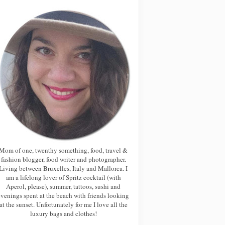
Mom of one, twenthy something, food, travel &
fashion blogger, food writer and photographer.
Living between Bruxelles, Italy and Mallorca. I
am a lifelong lover of Spritz cocktail (with
Aperol, please), summer, tattoos, sushi and
evenings spent at the beach with friends looking
at the sunset. Unfortunately for me I love all the
luxury bags and clothes!