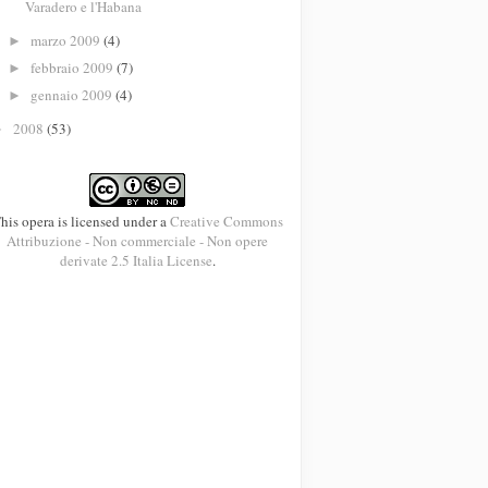
Varadero e l'Habana
marzo 2009
(4)
►
febbraio 2009
(7)
►
gennaio 2009
(4)
►
2008
(53)
►
his opera is licensed under a
Creative Commons
Attribuzione - Non commerciale - Non opere
derivate 2.5 Italia License
.