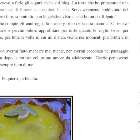
nevo a farle gli auguri anche sul blog. La torta che ho preparato é una
mousse di limone e cioccolato bianco
. Sono veramente soddisfatta del
o fare, soprattutto con la gelatina visto che ci ho un po' litigato!
o che compie gli anni oggi, lo stesso giorno della mia mamma. Ci tenevo
tane e perché volevo approfittare per dirle quanto le voglio bene, per
e, per tutte le volte in cui mi é stata vicina nei momenti più brutti e in
non avermi fatto mancare mai niente, per avermi coccolata nel passaggio
ta dopo la rottura col primo amore da adolescente. Grazie per avermi
 sempre fiera di me.
e quiero, tu bichita.