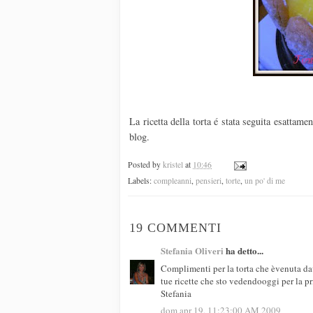
La ricetta della torta é stata seguita esattam
blog.
Posted by
kristel
at
10:46
Labels:
compleanni
,
pensieri
,
torte
,
un po' di me
19 COMMENTI
Stefania Oliveri
ha detto...
Complimenti per la torta che èvenuta da
tue ricette che sto vedendooggi per la pr
Stefania
dom apr 19, 11:23:00 AM 2009