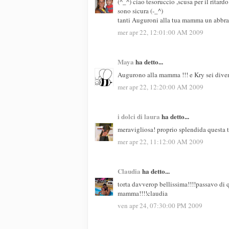
(^_^) ciao tesoruccio ,scusa per il ritard
sono sicura (-_^)
tanti Auguroni alla tua mamma un abbra
mer apr 22, 12:01:00 AM 2009
Maya
ha detto...
Augurono alla mamma !!! e Kry sei diventa
mer apr 22, 12:20:00 AM 2009
i dolci di laura
ha detto...
meravigliosa! proprio splendida questa t
mer apr 22, 11:12:00 AM 2009
Claudia
ha detto...
torta davverop bellissima!!!!passavo di q
mamma!!!!claudia
ven apr 24, 07:30:00 PM 2009