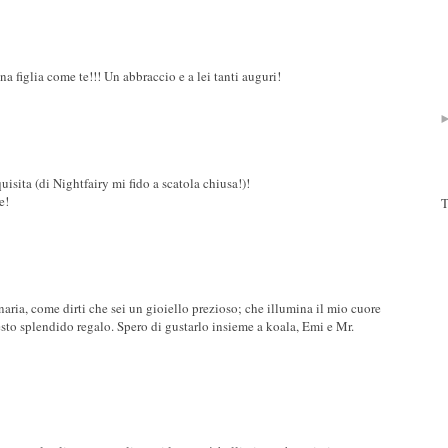
a figlia come te!!! Un abbraccio e a lei tanti auguri!
uisita (di Nightfairy mi fido a scatola chiusa!)!
e!
T
aria, come dirti che sei un gioiello prezioso; che illumina il mio cuore
esto splendido regalo. Spero di gustarlo insieme a koala, Emi e Mr.