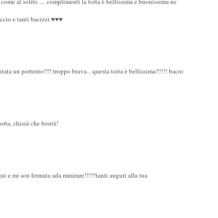
o come al solito .... complimenti la torta è bellissima e buonissima ne
ccio e tanti bacizzi ♥♥♥
ta un portento!!!! troppo brava... questa torta è bellissima!!!!!! bacio
orta, chissà che bontà!
ui e mi son fermata ada mmirare!!!!!!tanti auguri alla tua