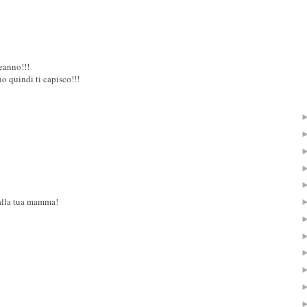
eanno!!!
o quindi ti capisco!!!
alla tua mamma!