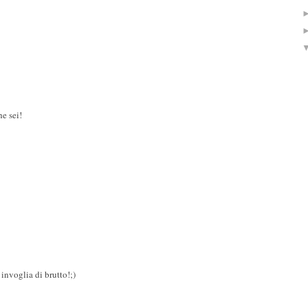
e sei!
 invoglia di brutto!;)