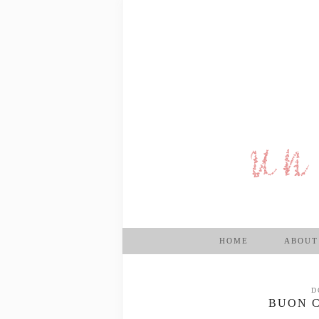
HOME
ABOUT
D
BUON 