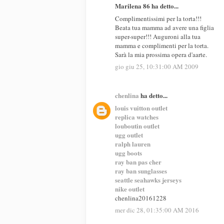
Marilena 86 ha detto...
Complimentissimi per la torta!!!
Beata tua mamma ad avere una figlia
super-super!!! Auguroni alla tua
mamma e complimenti per la torta.
Sarà la mia prossima opera d'aarte.
gio giu 25, 10:31:00 AM 2009
chenlina
ha detto...
louis vuitton outlet
replica watches
louboutin outlet
ugg outlet
ralph lauren
ugg boots
ray ban pas cher
ray ban sunglasses
seattle seahawks jerseys
nike outlet
chenlina20161228
mer dic 28, 01:35:00 AM 2016