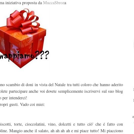
ima iniziativa proposta da
MuccaSbroz
a
uno scambio di doni in vista del Natale tra tutti coloro che hanno aderito
olete partecipare anche voi dovete semplicemente iscrivervi sul suo blog
o per intenderci!
ropri gusti. Vado coi miei:
otti, torte, cioccolatini, vino, dolcetti e tutto ciò' che é fatto con
line. Mangio anche il salato, ah ah ah ah e mi piace tutto! Mi piacciono