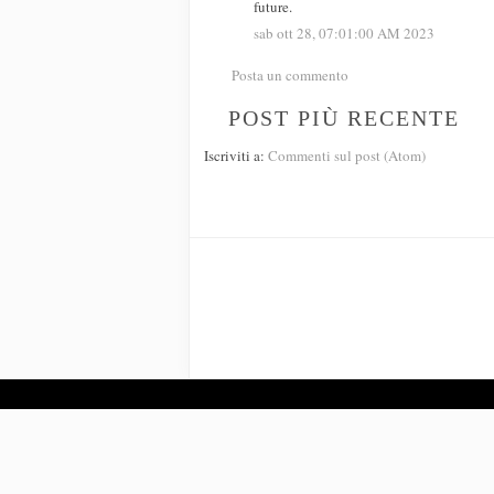
future.
sab ott 28, 07:01:00 AM 2023
Posta un commento
POST PIÙ RECENTE
Iscriviti a:
Commenti sul post (Atom)