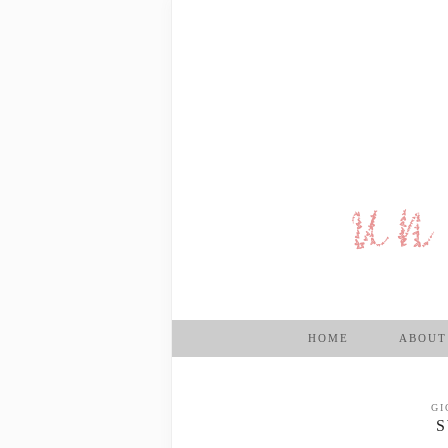
HOME
ABOUT
GI
S