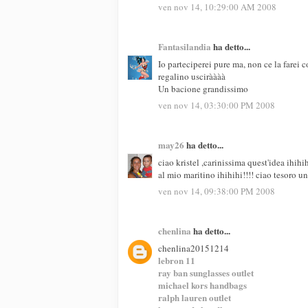
ven nov 14, 10:29:00 AM 2008
Fantasilandia
ha detto...
Io parteciperei pure ma, non ce la farei
regalino usciràààà
Un bacione grandissimo
ven nov 14, 03:30:00 PM 2008
may26
ha detto...
ciao kristel ,carinissima quest'idea ihihih
al mio maritino ihihihi!!!! ciao tesoro u
ven nov 14, 09:38:00 PM 2008
chenlina
ha detto...
chenlina20151214
lebron 11
ray ban sunglasses outlet
michael kors handbags
ralph lauren outlet