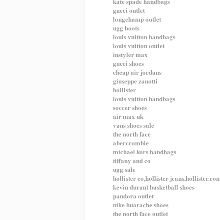
kate spade handbags
gucci outlet
longchamp outlet
ugg boots
louis vuitton handbags
louis vuitton outlet
instyler max
gucci shoes
cheap air jordans
giuseppe zanotti
hollister
louis vuitton handbags
soccer shoes
air max uk
vans shoes sale
the north face
abercrombie
michael kors handbags
tiffany and co
ugg sale
hollister co,hollister jeans,hollister.co
kevin durant basketball shoes
pandora outlet
nike huarache shoes
the north face outlet