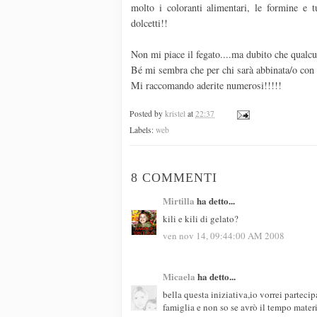
molto i coloranti alimentari, le formine e t
dolcetti!!
Non mi piace il fegato....ma dubito che qualc
Bé mi sembra che per chi sarà abbinata/o con m
Mi raccomando aderite numerosi!!!!!
Posted by
kristel
at
22:37
Labels:
web
8 COMMENTI
Mirtilla
ha detto...
kili e kili di gelato?
ven nov 14, 09:44:00 AM 2008
Micaela
ha detto...
bella questa iniziativa,io vorrei partecip
famiglia e non so se avrò il tempo materia