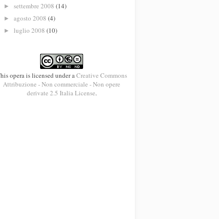
settembre 2008
(14)
►
agosto 2008
(4)
►
luglio 2008
(10)
►
his opera is licensed under a
Creative Commons
Attribuzione - Non commerciale - Non opere
derivate 2.5 Italia License
.