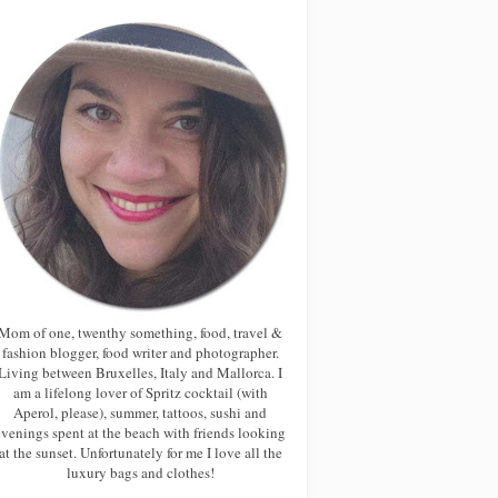
Mom of one, twenthy something, food, travel &
fashion blogger, food writer and photographer.
Living between Bruxelles, Italy and Mallorca. I
am a lifelong lover of Spritz cocktail (with
Aperol, please), summer, tattoos, sushi and
evenings spent at the beach with friends looking
at the sunset. Unfortunately for me I love all the
luxury bags and clothes!