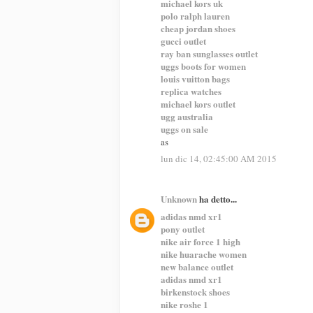
michael kors uk
polo ralph lauren
cheap jordan shoes
gucci outlet
ray ban sunglasses outlet
uggs boots for women
louis vuitton bags
replica watches
michael kors outlet
ugg australia
uggs on sale
as
lun dic 14, 02:45:00 AM 2015
Unknown
ha detto...
adidas nmd xr1
pony outlet
nike air force 1 high
nike huarache women
new balance outlet
adidas nmd xr1
birkenstock shoes
nike roshe 1