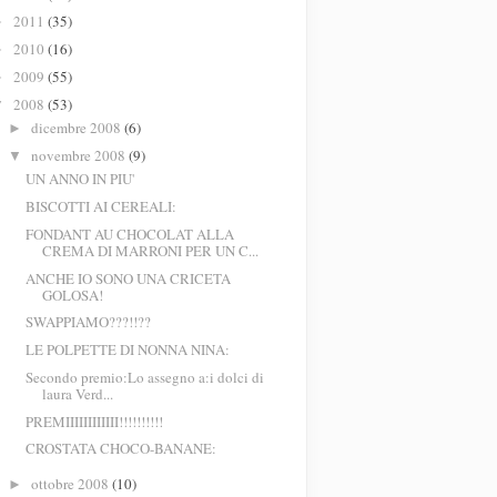
2011
(35)
►
2010
(16)
►
2009
(55)
►
2008
(53)
▼
dicembre 2008
(6)
►
novembre 2008
(9)
▼
UN ANNO IN PIU'
BISCOTTI AI CEREALI:
FONDANT AU CHOCOLAT ALLA
CREMA DI MARRONI PER UN C...
ANCHE IO SONO UNA CRICETA
GOLOSA!
SWAPPIAMO???!!??
LE POLPETTE DI NONNA NINA:
Secondo premio:Lo assegno a:i dolci di
laura Verd...
PREMIIIIIIIIIIII!!!!!!!!!!
CROSTATA CHOCO-BANANE:
ottobre 2008
(10)
►