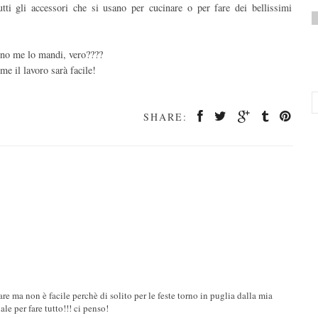
utti gli accessori che si usano per cucinare o per fare dei bellissimi
uno me lo mandi, vero????
e il lavoro sarà facile!
SHARE:
are ma non è facile perchè di solito per le feste torno in puglia dalla mia
le per fare tutto!!! ci penso!