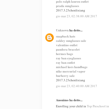
polo ralph lauren outlet
prada sunglasses
2017.3.23chenlixiang
gio mar 23, 02:38:00 AM 2017
Unknown
ha detto...
snapback hats
oakley sunglasses sale
valentino outlet
pandora bracelet
hermes bags
ray ban eyeglasses
ray ban outlet
michael kors handbags
nike mercurial vapor
burberry sale
2017.3.23chenlixiang
gio mar 23, 02:40:00 AM 2017
Anonimo ha detto...
Enrolling your child in
Top Preschool i