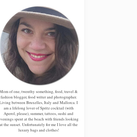
Mom of one, twenthy something, food, travel &
fashion blogger, food writer and photographer.
Living between Bruxelles, Italy and Mallorca. I
am a lifelong lover of Spritz cocktail (with
Aperol, please), summer, tattoos, sushi and
evenings spent at the beach with friends looking
at the sunset. Unfortunately for me I love all the
luxury bags and clothes!