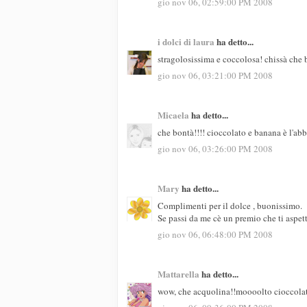
gio nov 06, 02:59:00 PM 2008
i dolci di laura
ha detto...
stragolosissima e coccolosa! chissà che 
gio nov 06, 03:21:00 PM 2008
Micaela
ha detto...
che bontà!!!! cioccolato e banana è l'abb
gio nov 06, 03:26:00 PM 2008
Mary
ha detto...
Complimenti per il dolce , buonissimo.
Se passi da me cè un premio che ti aspett
gio nov 06, 06:48:00 PM 2008
Mattarella
ha detto...
wow, che acquolina!!moooolto cioccolat