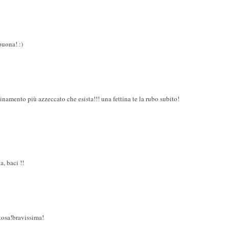
buona! :)
inamento più azzeccato che esista!!! una fettina te la rubo subito!
a, baci !!
osa!bravissima!