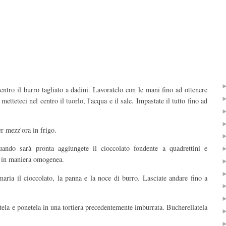
centro il burro tagliato a dadini. Lavoratelo con le mani fino ad ottenere
tteteci nel centro il tuorlo, l'acqua e il sale. Impastate il tutto fino ad
er mezz'ora in frigo.
ando sarà pronta aggiungete il cioccolato fondente a quadrettini e
a in maniera omogenea.
maria il cioccolato, la panna e la noce di burro. Lasciate andare fino a
tela e ponetela in una tortiera precedentemente imburrata. Bucherellatela