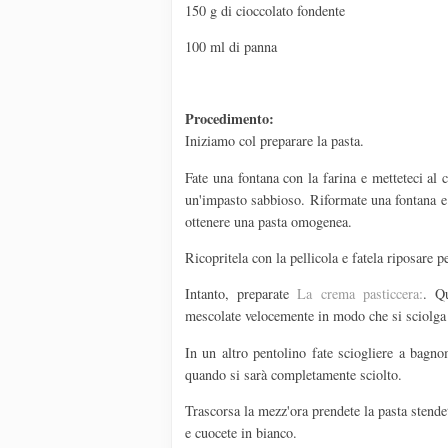
150 g di cioccolato fondente
100 ml di panna
Procedimento:
Iniziamo col preparare la pasta.
Fate una fontana con la farina e metteteci al 
un'impasto sabbioso. Riformate una fontana e me
ottenere una pasta omogenea.
Ricopritela con la pellicola e fatela riposare p
Intanto, preparate
La crema pasticcera:
. Qu
mescolate velocemente in modo che si sciolg
In un altro pentolino fate sciogliere a bagno
quando si sarà completamente sciolto.
Trascorsa la mezz'ora prendete la pasta stende
e cuocete in bianco.