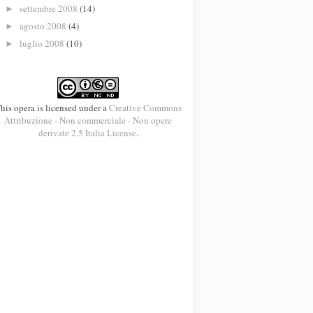
settembre 2008
(14)
►
agosto 2008
(4)
►
luglio 2008
(10)
►
his opera is licensed under a
Creative Commons
Attribuzione - Non commerciale - Non opere
derivate 2.5 Italia License
.