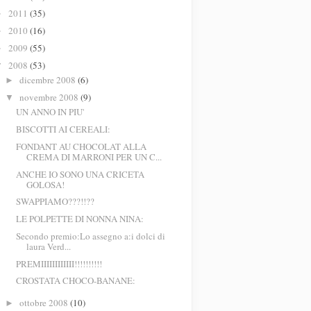
2011
(35)
►
2010
(16)
►
2009
(55)
►
2008
(53)
▼
dicembre 2008
(6)
►
novembre 2008
(9)
▼
UN ANNO IN PIU'
BISCOTTI AI CEREALI:
FONDANT AU CHOCOLAT ALLA
CREMA DI MARRONI PER UN C...
ANCHE IO SONO UNA CRICETA
GOLOSA!
SWAPPIAMO???!!??
LE POLPETTE DI NONNA NINA:
Secondo premio:Lo assegno a:i dolci di
laura Verd...
PREMIIIIIIIIIIII!!!!!!!!!!
CROSTATA CHOCO-BANANE:
ottobre 2008
(10)
►