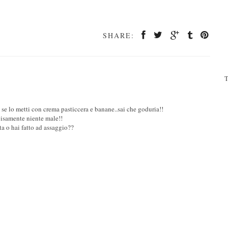
SHARE:
T
 se lo metti con crema pasticcera e banane..sai che goduria!!
ecisamente niente male!!
tta o hai fatto ad assaggio??