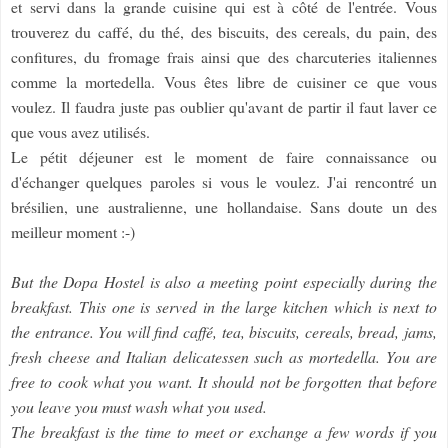
et servi dans la grande cuisine qui est à côté de l'entrée. Vous
trouverez du caffé, du thé, des biscuits, des cereals, du pain, des
confitures, du fromage frais ainsi que des charcuteries italiennes
comme la mortedella. Vous êtes libre de cuisiner ce que vous
voulez. Il faudra juste pas oublier qu'avant de partir il faut laver ce
que vous avez utilisés.
Le pétit déjeuner est le moment de faire connaissance ou
d'échanger quelques paroles si vous le voulez. J'ai rencontré un
brésilien, une australienne, une hollandaise. Sans doute un des
meilleur moment :-)
But the Dopa Hostel is also a meeting point especially during the
breakfast. This one is served in the large kitchen which is next to
the entrance. You will find caffé, tea, biscuits, cereals, bread, jams,
fresh cheese and Italian delicatessen such as mortedella. You are
free to cook what you want. It should not be forgotten that before
you leave you must wash what you used.
The breakfast is the time to meet or exchange a few words if you