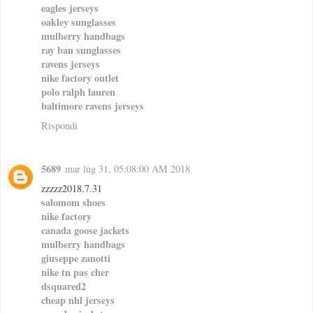
eagles jerseys
oakley sunglasses
mulberry handbags
ray ban sunglasses
ravens jerseys
nike factory outlet
polo ralph lauren
baltimore ravens jerseys
Rispondi
5689
mar lug 31, 05:08:00 AM 2018
zzzzz2018.7.31
salomom shoes
nike factory
canada goose jackets
mulberry handbags
giuseppe zanotti
nike tn pas cher
dsquared2
cheap nhl jerseys