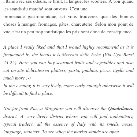
l'Italie avec ses odeurs, le bruit, la langue, les scooters. A voir quand
les stands du marché sont ouverts. C'est une
promenade gastronomique, ici vous trouverez que des bonnes
choses à manger, fromages, pâtes, charcuterie. Selon mon point de
vue c'est un peu trop touristique les prix sont donc de conséquence.
A place I really liked and that I would highly recommend as it is
frequented by the locals it is
Mercato delle Erbe
(Via Ugo Bassi
23-25). Here you can buy seasonal fruits and vegetables and also
eat on-site delicatessen platters, pasta, piadina, pizza, tigelle and
much more :-)
In the evening it is very lively, come early enough otherwise it will
be difficult to find a place.
Not far from Piazza Maggiore you will discover the
Quadrilatero
district. A very lively district where you will find authenticity,
typical traders, all the essence of Italy with its smells, noise,
language, scooters. To see when the market stands are open.