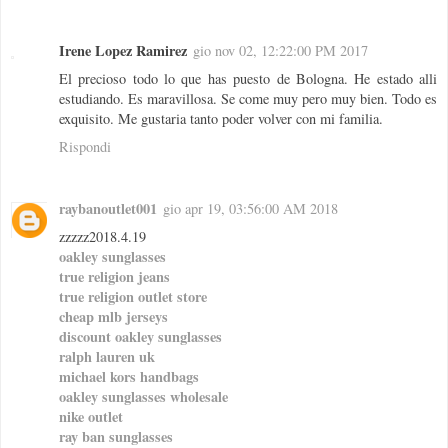
Irene Lopez Ramirez
gio nov 02, 12:22:00 PM 2017
El precioso todo lo que has puesto de Bologna. He estado alli
estudiando. Es maravillosa. Se come muy pero muy bien. Todo es
exquisito. Me gustaria tanto poder volver con mi familia.
Rispondi
raybanoutlet001
gio apr 19, 03:56:00 AM 2018
zzzzz2018.4.19
oakley sunglasses
true religion jeans
true religion outlet store
cheap mlb jerseys
discount oakley sunglasses
ralph lauren uk
michael kors handbags
oakley sunglasses wholesale
nike outlet
ray ban sunglasses