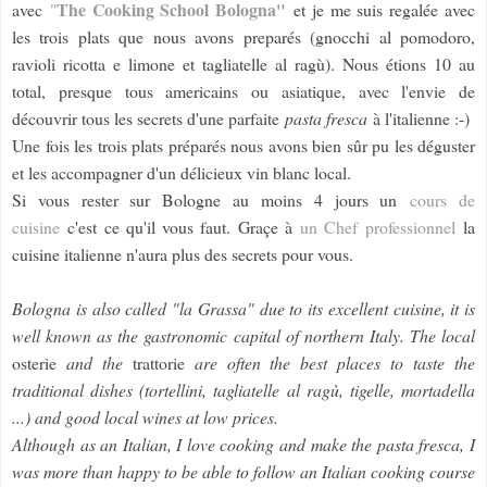
The Cooking School Bologna"
avec
"
et je me suis regalée avec
les trois plats que nous avons preparés (gnocchi al pomodoro,
ravioli ricotta e limone et tagliatelle al ragù). Nous étions 10 au
total, presque tous americains ou asiatique, avec l'envie de
découvrir tous les secrets d'une parfaite
pasta fresca
à l'italienne :-)
Une fois les trois plats préparés nous avons bien sûr pu les déguster
et les accompagner d'un délicieux vin blanc local.
Si vous rester sur Bologne au moins 4 jours un
cours de
cuisine
c'est ce qu'il vous faut. Graçe à
un Chef professionnel
la
cuisine italienne n'aura plus des secrets pour vous.
Bologna is also called "la Grassa" due to its excellent cuisine, it is
well known as the gastronomic capital of northern Italy. The local
osterie
and the
trattorie
are often the best places to taste the
traditional dishes (tortellini, tagliatelle al ragù, tigelle, mortadella
...) and good local wines at low prices.
Although as an Italian, I love cooking and make the pasta fresca, I
was more than happy to be able to follow an Italian cooking course