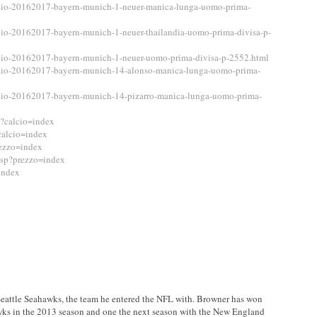
cio-20162017-bayern-munich-1-neuer-manica-lunga-uomo-prima-
cio-20162017-bayern-munich-1-neuer-thailandia-uomo-prima-divisa-p-
cio-20162017-bayern-munich-1-neuer-uomo-prima-divisa-p-2552.html
cio-20162017-bayern-munich-14-alonso-manica-lunga-uomo-prima-
cio-20162017-bayern-munich-14-pizarro-manica-lunga-uomo-prima-
p?calcio=index
calcio=index
rezzo=index
.asp?prezzo=index
index
Seattle Seahawks, the team he entered the NFL with. Browner has won
ks in the 2013 season and one the next season with the New England