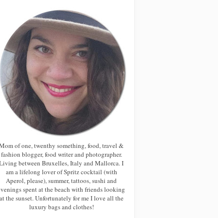
Mom of one, twenthy something, food, travel &
fashion blogger, food writer and photographer.
Living between Bruxelles, Italy and Mallorca. I
am a lifelong lover of Spritz cocktail (with
Aperol, please), summer, tattoos, sushi and
evenings spent at the beach with friends looking
at the sunset. Unfortunately for me I love all the
luxury bags and clothes!