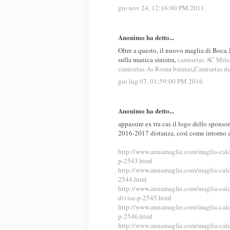
gio nov 24, 12:16:00 PM 2011
Anonimo ha detto...
Oltre a questo, il nuovo maglia di Boca 
sulla manica sinistra,
camisetas AC Mila
camisetas As Roma baratas
,
Camisetas de
gio lug 07, 01:59:00 PM 2016
Anonimo ha detto...
appassire ex tra cui il logo dello sponso
2016-2017 distanza, così come intorno al
http://www.annamaglie.com/maglia-cal
p-2543.html
http://www.annamaglie.com/maglia-cal
2544.html
http://www.annamaglie.com/maglia-cal
divisa-p-2545.html
http://www.annamaglie.com/maglia-cal
p-2546.html
http://www.annamaglie.com/maglia-cal