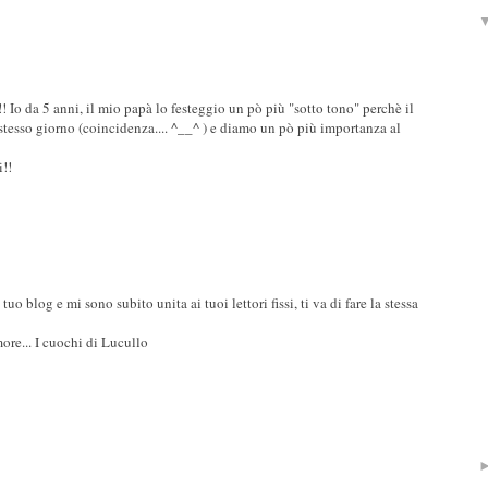
! Io da 5 anni, il mio papà lo festeggio un pò più "sotto tono" perchè il
tesso giorno (coincidenza.... ^__^ ) e diamo un pò più importanza al
!!
o blog e mi sono subito unita ai tuoi lettori fissi, ti va di fare la stessa
more... I cuochi di Lucullo