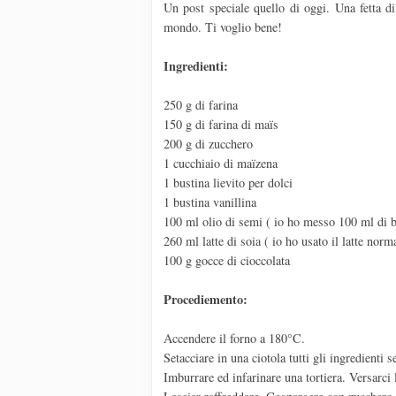
Un post speciale quello di oggi. Una fetta di
mondo. Ti voglio bene!
Ingredienti:
250 g di farina
150 g di farina di maïs
200 g di zucchero
1 cucchiaio di maïzena
1 bustina lievito per dolci
1 bustina vanillina
100 ml olio di semi ( io ho messo 100 ml di b
260 ml latte di soia ( io ho usato il latte norm
100 g gocce di cioccolata
Procediemento:
Accendere il forno a 180°C.
Setacciare in una ciotola tutti gli ingredienti 
Imburrare ed infarinare una tortiera. Versarci