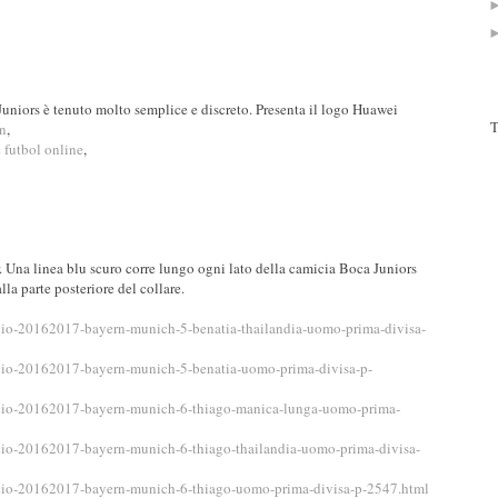
Juniors è tenuto molto semplice e discreto. Presenta il logo Huawei
T
n
,
 futbol online
,
r. Una linea blu scuro corre lungo ogni lato della camicia Boca Juniors
la parte posteriore del collare.
cio-20162017-bayern-munich-5-benatia-thailandia-uomo-prima-divisa-
cio-20162017-bayern-munich-5-benatia-uomo-prima-divisa-p-
cio-20162017-bayern-munich-6-thiago-manica-lunga-uomo-prima-
cio-20162017-bayern-munich-6-thiago-thailandia-uomo-prima-divisa-
cio-20162017-bayern-munich-6-thiago-uomo-prima-divisa-p-2547.html