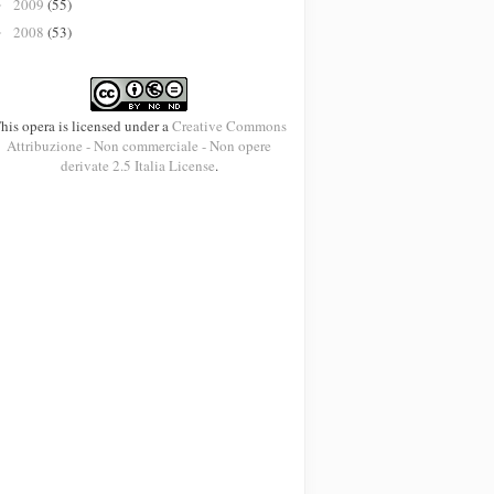
2009
(55)
►
2008
(53)
►
his opera is licensed under a
Creative Commons
Attribuzione - Non commerciale - Non opere
derivate 2.5 Italia License
.