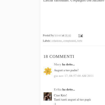
Lasciar raffreddare. Cospargere con zucchero a
Posted by
kristel
at
08:40
Labels:
colazione
,
compleanni
,
torte
18 COMMENTI
Mary
ha detto...
Auguri a tuo padre!
gio nov 17, 08:57:00 AM 2011
Erika
ha detto...
Ciao Kris!
Tanti tanti auguri al tuo papà
:)