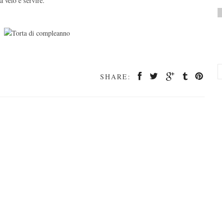
 velo e servire.
SHARE: