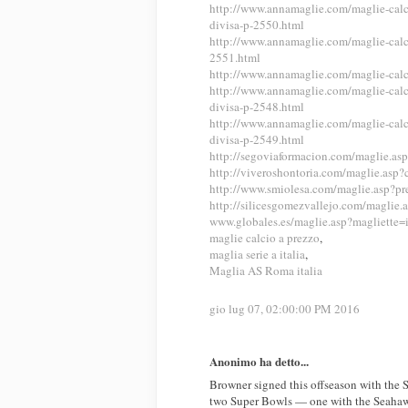
http://www.annamaglie.com/maglie-cal
divisa-p-2550.html
http://www.annamaglie.com/maglie-cal
2551.html
http://www.annamaglie.com/maglie-cal
http://www.annamaglie.com/maglie-cal
divisa-p-2548.html
http://www.annamaglie.com/maglie-cal
divisa-p-2549.html
http://segoviaformacion.com/maglie.as
http://viveroshontoria.com/maglie.asp?
http://www.smiolesa.com/maglie.asp?p
http://silicesgomezvallejo.com/maglie
www.globales.es/maglie.asp?magliette=
maglie calcio a prezzo
,
maglia serie a italia
,
Maglia AS Roma italia
gio lug 07, 02:00:00 PM 2016
Anonimo ha detto...
Browner signed this offseason with the 
two Super Bowls — one with the Seahaw