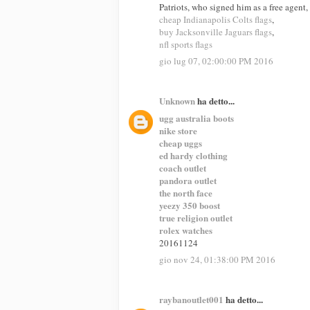
Patriots, who signed him as a free agent,
cheap Indianapolis Colts flags
,
buy Jacksonville Jaguars flags
,
nfl sports flags
gio lug 07, 02:00:00 PM 2016
Unknown
ha detto...
ugg australia boots
nike store
cheap uggs
ed hardy clothing
coach outlet
pandora outlet
the north face
yeezy 350 boost
true religion outlet
rolex watches
20161124
gio nov 24, 01:38:00 PM 2016
raybanoutlet001
ha detto...