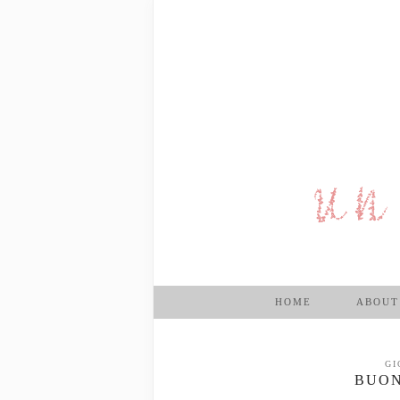
HOME
ABOUT
GI
BUON