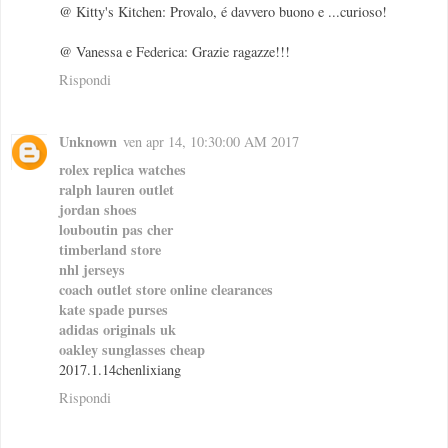
@ Kitty's Kitchen: Provalo, é davvero buono e ...curioso!
@ Vanessa e Federica: Grazie ragazze!!!
Rispondi
Unknown
ven apr 14, 10:30:00 AM 2017
rolex replica watches
ralph lauren outlet
jordan shoes
louboutin pas cher
timberland store
nhl jerseys
coach outlet store online clearances
kate spade purses
adidas originals uk
oakley sunglasses cheap
2017.1.14chenlixiang
Rispondi