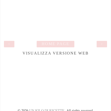
‹
HOME PAGE
›
VISUALIZZA VERSIONE WEB
©
2026
UN KILO DI RICETTE
. All rights reserved.