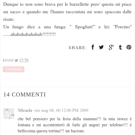
Dunque io non sono brava per le barzellette pero' questa mi piace
un sacco e quando me l'hanno raccontata mi sono spaccata dalle
risate:
Un fungo dice a una funga: " Spogliati!" e lei: "Porcino"
......ahahahahahahah!!!!!!!!!
SHARE:
kristel
at
15:56
Condividi
14 COMMENTI
Micaela
ven mag 08, 06:12:00 PM 2009
che bel pensiero per la festa della mamma!!! la mia invece è
lontana e mi accontenterò di farle gli auguri per telefono!!! è
bellissima questa tortina!!! un bacione.