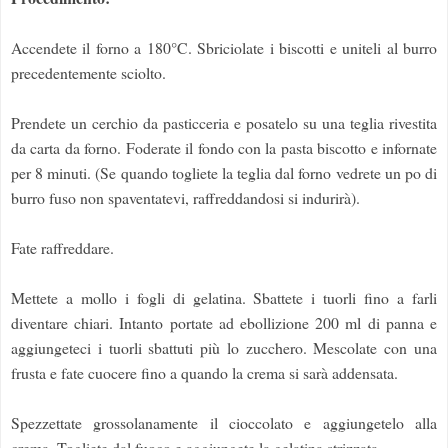
Accendete il forno a 180°C. Sbriciolate i biscotti e uniteli al burro
precedentemente sciolto.
Prendete un cerchio da pasticceria e posatelo su una teglia rivestita
da carta da forno. Foderate il fondo con la pasta biscotto e infornate
per 8 minuti. (Se quando togliete la teglia dal forno vedrete un po di
burro fuso non spaventatevi, raffreddandosi si indurirà).
Fate raffreddare.
Mettete a mollo i fogli di gelatina. Sbattete i tuorli fino a farli
diventare chiari. Intanto portate ad ebollizione 200 ml di panna e
aggiungeteci i tuorli sbattuti più lo zucchero. Mescolate con una
frusta e fate cuocere fino a quando la crema si sarà addensata.
Spezzettate grossolanamente il cioccolato e aggiungetelo alla
crema. Togliete dal fuoco e aggiungete la gelatina strizzata.