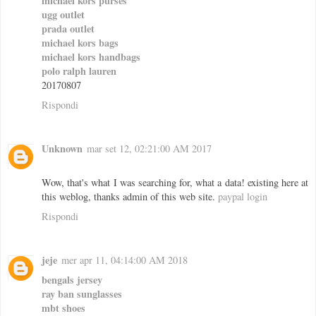
michael kors purses
ugg outlet
prada outlet
michael kors bags
michael kors handbags
polo ralph lauren
20170807
Rispondi
Unknown
mar set 12, 02:21:00 AM 2017
Wow, that's what I was searching for, what a data! existing here at
this weblog, thanks admin of this web site.
paypal login
Rispondi
jeje
mer apr 11, 04:14:00 AM 2018
bengals jersey
ray ban sunglasses
mbt shoes