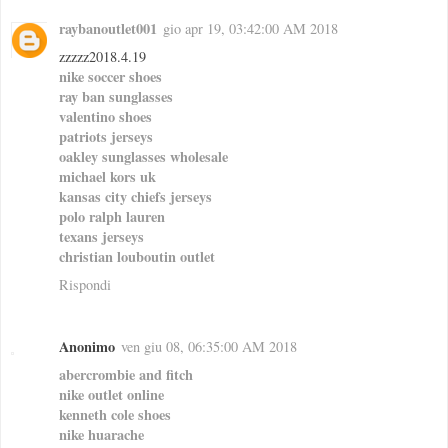
raybanoutlet001
gio apr 19, 03:42:00 AM 2018
zzzzz2018.4.19
nike soccer shoes
ray ban sunglasses
valentino shoes
patriots jerseys
oakley sunglasses wholesale
michael kors uk
kansas city chiefs jerseys
polo ralph lauren
texans jerseys
christian louboutin outlet
Rispondi
Anonimo
ven giu 08, 06:35:00 AM 2018
abercrombie and fitch
nike outlet online
kenneth cole shoes
nike huarache