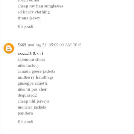
cheap ray ban sunglasses
ed hardy clothing
titans jersey
Rispondi
5689
mar lug 31, 05:09:00 AM 2018
zzzzz2018.7.31
salomom shoes
nike factory
canada goose jackets
mulberry handbags
giuseppe zanotti
nike tn pas cher
dsquared2
cheap nhl jerseys
moncler jackets
pandora
Rispondi