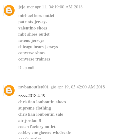
jeje
mer apr 11, 04:19:00 AM 2018
michael kors outlet
patriots jerseys
valentino shoes
mbt shoes outlet
ravens jerseys
chicago bears jerseys
converse shoes
converse trainers
Rispondi
raybanoutlet001
gio apr 19, 03:42:00 AM 2018
zzzzz2018.4.19
christian louboutin shoes
supreme clothing
christian louboutin sale
air jordan 8
coach factory outlet
oakley sunglasses wholesale
coach outlet