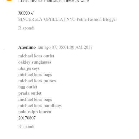
Looks divine. I am such a lover as well!
XOXO //
SINCERELY OPHELIA | NYC Petite Fashion Blogger
Rispondi
Anonimo
lun ago 07, 05:01:00 AM 2017
michael kors outlet
oakley sunglasses
nba jerseys
michael kors bags
michael kors purses
ugg outlet
prada outlet
michael kors bags
michael kors handbags
polo ralph lauren
20170807
Rispondi