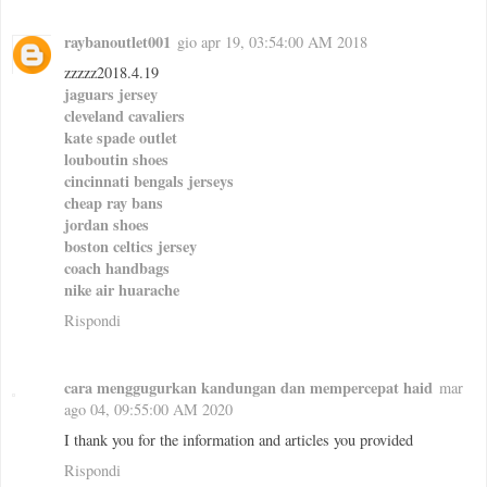
raybanoutlet001
gio apr 19, 03:54:00 AM 2018
zzzzz2018.4.19
jaguars jersey
cleveland cavaliers
kate spade outlet
louboutin shoes
cincinnati bengals jerseys
cheap ray bans
jordan shoes
boston celtics jersey
coach handbags
nike air huarache
Rispondi
cara menggugurkan kandungan dan mempercepat haid
mar
ago 04, 09:55:00 AM 2020
I thank you for the information and articles you provided
Rispondi