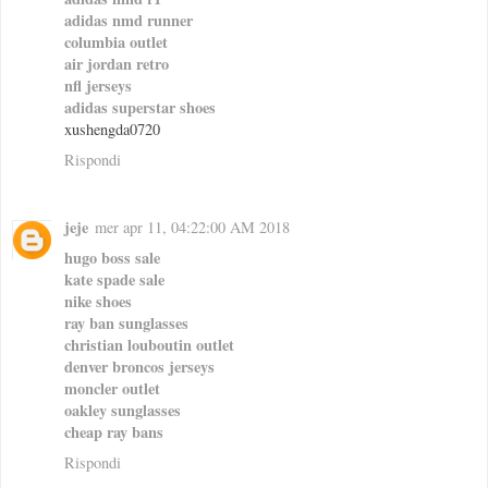
adidas nmd runner
columbia outlet
air jordan retro
nfl jerseys
adidas superstar shoes
xushengda0720
Rispondi
jeje
mer apr 11, 04:22:00 AM 2018
hugo boss sale
kate spade sale
nike shoes
ray ban sunglasses
christian louboutin outlet
denver broncos jerseys
moncler outlet
oakley sunglasses
cheap ray bans
Rispondi