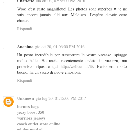
Charlotte
lun ott 03, 02:38:00 PM 2016
Wow, c'est juste magnifique! Les photos sont superbes ♥ je ne
suis encore jamais allé aux Maldives. J'espère d'avoir cette
chance.
Rispondi
Anonimo
gio ott 20, 01:06:00 PM 2016
Un posto incredibile per trascorrere le vostre vacanze, spiagge
molto belle. Ho anche recentemente andato in vacanza, ma
preferisco riposare qui
http://wellcum.at/it/
. Resto era molto
buono, ha un sacco di nuove emozioni.
Rispondi
Unknown
gio lug 20, 01:15:00 PM 2017
hermes bags
yeezy boost 350
warriors jerseys
coach outlet store online
adidas nmd r1