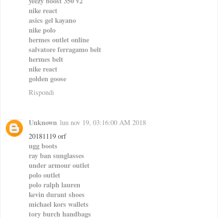
yeezy boost 350 v2
nike react
asics gel kayano
nike polo
hermes outlet online
salvatore ferragamo belt
hermes belt
nike react
golden goose
Rispondi
Unknown
lun nov 19, 03:16:00 AM 2018
20181119 orf
ugg boots
ray ban sunglasses
under armour outlet
polo outlet
polo ralph lauren
kevin durant shoes
michael kors wallets
tory burch handbags