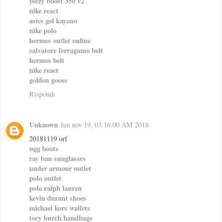
yeezy boost 350 v2
nike react
asics gel kayano
nike polo
hermes outlet online
salvatore ferragamo belt
hermes belt
nike react
golden goose
Rispondi
Unknown
lun nov 19, 03:16:00 AM 2018
20181119 orf
ugg boots
ray ban sunglasses
under armour outlet
polo outlet
polo ralph lauren
kevin durant shoes
michael kors wallets
tory burch handbags