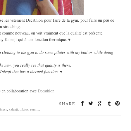
se les vêtement Decathlon pour faire de la gym, pour faire un peu de
u stretching.
ont comme nouveau, on voit vraiment que la qualité est présente.
lay
Kalenji
qui à une fonction thermique. ♥
 clothing to the gym to do some pilates with my ball or while doing
e new, you really see that quality is there.
 Kalenji that has a thermal function. ♥
e en collaboration avec
Decathlon
SHARE:
itness
,
kalenji
,
pilates
,
running
,
sport
,
teamdecathlon