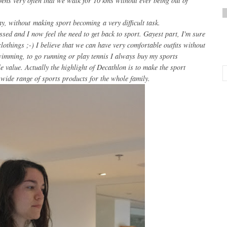
pens very often that we walk for 10 kms without ever being out of
way, without making sport becoming a very difficult task.
sed and I now feel the need to get back to sport. Gayest part, I'm sure
othings ;-) I believe that we can have very comfortable outfits without
swimming, to go running or play tennis I always buy my sports
le value. Actually the highlight of Decathlon is to make the sport
a wide range of sports products for the whole family.