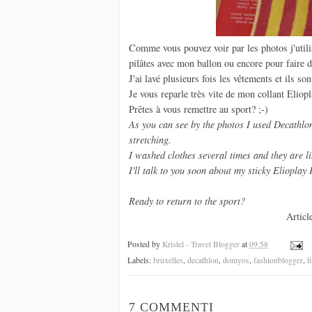
Comme vous pouvez voir par les photos j'utili
pilâtes avec mon ballon ou encore pour faire d
J'ai lavé plusieurs fois les vêtements et ils s
Je vous reparle très vite de mon collant Eliop
Prêtes à vous remettre au sport? ;-)
As you can see by the photos I used Decathlon
stretching.
I washed clothes several times and they are lik
I'll talk to you soon about my sticky Elioplay
Ready to return to the sport?
Articl
Posted by
Kristel - Travel Blogger
at
09:58
Labels:
bruxelles
,
decathlon
,
domyos
,
fashionblogger
,
f
7 COMMENTI