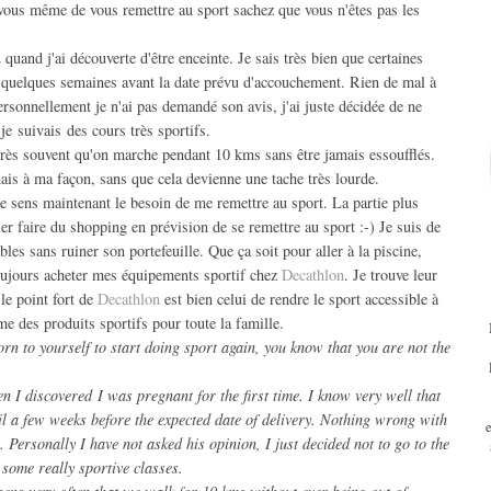
 vous même de vous remettre au sport sachez que vous n'êtes pas les
 quand j'ai découverte d'être enceinte. Je sais très bien que certaines
à quelques semaines avant la date prévu d'accouchement. Rien de mal à
ersonnellement je n'ai pas demandé son avis, j'ai juste décidée de ne
 je suivais des cours très sportifs.
t très souvent qu'on marche pendant 10 kms sans être jamais essoufflés.
ais à ma façon, sans que cela devienne une tache très lourde.
 je sens maintenant le besoin de me remettre au sport. La partie plus
ller faire du shopping en prévision de se remettre au sport :-) Je suis de
bles sans ruiner son portefeuille. Que ça soit pour aller à la piscine,
 toujours acheter mes équipements sportif chez
Decathlon
. Je trouve leur
le point fort de
Decathlon
est bien celui de rendre le sport accessible à
e des produits sportifs pour toute la famille.
rn to yourself to start doing sport again, you know that you are not the
 I discovered I was pregnant for the first time. I know very well that
l a few weeks before the expected date of delivery. Nothing wrong with
. Personally I have not asked his opinion, I just decided not to go to the
ome really sportive classes.