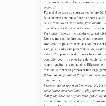
Si depuis le début de l'année vous avez juré à
seules :-)
J'ai arrêté de faire du sport en septembre 2012
futur maman continue à faire du sport jusqu'
cela si vous avez l'ok de votre gynécologue. P
plus aller à la salle de sport surtout parce que
Par contre, j'adorais me balader et ça arrivai
Donc je me sent de dire que je suis sportive m
Bon, ceci-dit plus des trois ans sont passé et
gaie, je suis sure que pour vous aussi, c'est a
l'idée qu'on peut avoir des tenues très conforta
pour aller courir ou pour faire du tennis j'ai
rapport qualité-prix imbattable. Effectivement 
tous via leur prix en proposant une large gamm
If from the beginning of the year you have swo
only ones :-)
I stopped doing sports in September 2012 when
some future mom continues to play sports unti
that if you have the ok from your gynecologist
gym anymore mainly because I was following s