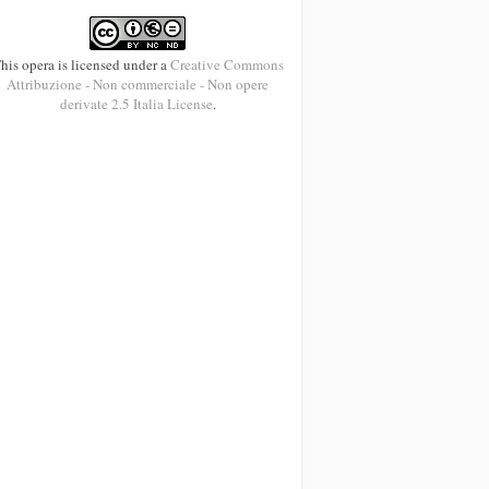
his opera is licensed under a
Creative Commons
Attribuzione - Non commerciale - Non opere
derivate 2.5 Italia License
.