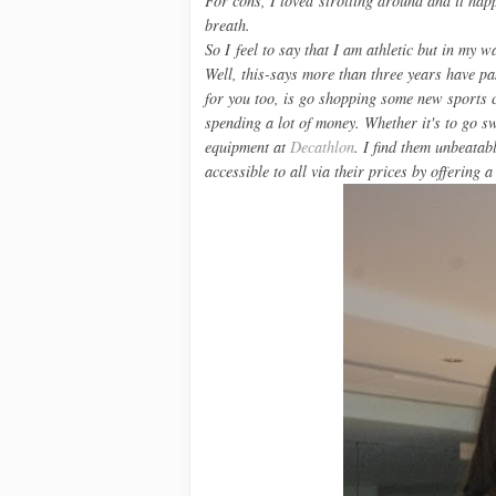
For cons, I loved strolling around and it hap
breath.
So I feel to say that I am athletic but in my 
Well, this-says more than three years have pas
for you too, is go shopping some new sports cl
spending a lot of money. Whether it's to go 
equipment at
Decathlon
. I find them unbeatab
accessible to all via their prices by offering 