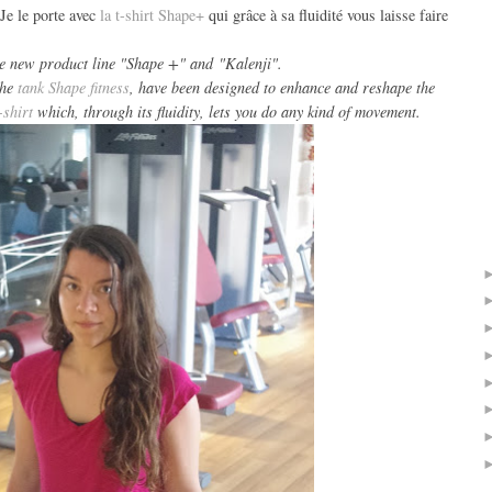
 Je le porte avec
la t-shirt Shape+
qui grâce à sa fluidité vous laisse faire
the new product line "Shape +" and "Kalenji".
the
tank Shape fitness
, have been designed to enhance and reshape the
shirt
which, through its fluidity, lets you do any kind of movement.