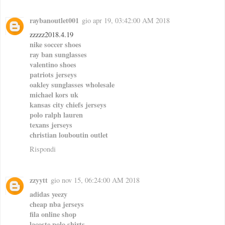
raybanoutlet001
gio apr 19, 03:42:00 AM 2018
zzzzz2018.4.19
nike soccer shoes
ray ban sunglasses
valentino shoes
patriots jerseys
oakley sunglasses wholesale
michael kors uk
kansas city chiefs jerseys
polo ralph lauren
texans jerseys
christian louboutin outlet
Rispondi
zzyytt
gio nov 15, 06:24:00 AM 2018
adidas yeezy
cheap nba jerseys
fila online shop
lacoste polo shirts