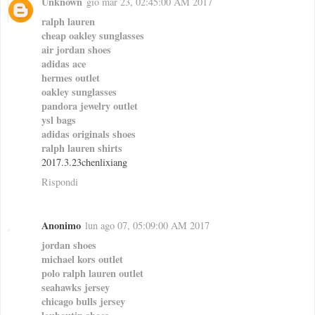
Unknown
gio mar 23, 02:45:00 AM 2017
ralph lauren
cheap oakley sunglasses
air jordan shoes
adidas ace
hermes outlet
oakley sunglasses
pandora jewelry outlet
ysl bags
adidas originals shoes
ralph lauren shirts
2017.3.23chenlixiang
Rispondi
Anonimo
lun ago 07, 05:09:00 AM 2017
jordan shoes
michael kors outlet
polo ralph lauren outlet
seahawks jersey
chicago bulls jersey