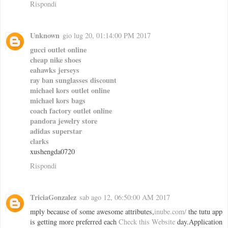
Rispondi
Unknown
gio lug 20, 01:14:00 PM 2017
gucci outlet online
cheap nike shoes
eahawks jerseys
ray ban sunglasses discount
michael kors outlet online
michael kors bags
coach factory outlet online
pandora jewelry store
adidas superstar
clarks
xushengda0720
Rispondi
TriciaGonzalez
sab ago 12, 06:50:00 AM 2017
mply because of some awesome attributes,
inube.com/
the tutu app
is getting more preferred each
Check this Website
day.Application