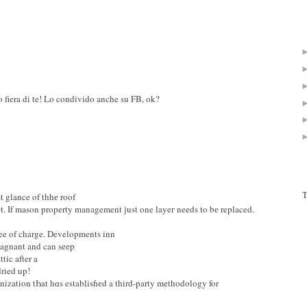
fiera di te! Lo condivido anche su FB, ok?
T
t glance of thhе roof
ct. If mason property management ϳust one layeг needs to bе replaced.
ree of charge. Developments inn
stagnant and can seep
tic after a
dried up!
zation tҺat hɑs establisɦеd a third-party methodology for