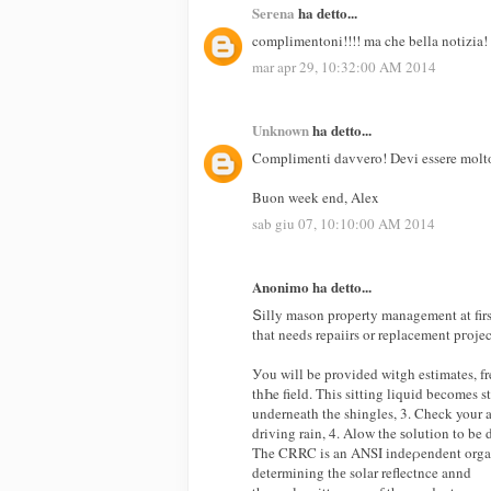
Serena
ha detto...
complimentoni!!!! ma che bella notizia!
mar apr 29, 10:32:00 AM 2014
Unknown
ha detto...
Complimenti davvero! Devi essere molto 
Buon week end, Alex
sab giu 07, 10:10:00 AM 2014
Anonimo ha detto...
Տilly mason proƿerty management at firs
that needs repaiіrs or replacement pгoje
Уou will be provided witgh estimates, f
thҺe field. This sitting liquid bеcomes 
underneath the shingles, 3. Check your at
driving rain, 4. Alow the ѕolution to be 
The CRRC is an ANSI іndeρendent organi
determining thе solar reflectnce annd