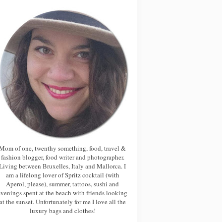
Mom of one, twenthy something, food, travel &
fashion blogger, food writer and photographer.
Living between Bruxelles, Italy and Mallorca. I
am a lifelong lover of Spritz cocktail (with
Aperol, please), summer, tattoos, sushi and
evenings spent at the beach with friends looking
at the sunset. Unfortunately for me I love all the
luxury bags and clothes!