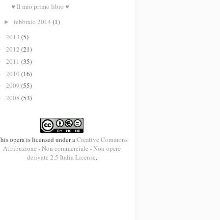
♥ Il mio primo libro ♥
febbraio 2014
(1)
►
2013
(5)
►
2012
(21)
►
2011
(35)
►
2010
(16)
►
2009
(55)
►
2008
(53)
►
his opera is licensed under a
Creative Commons
Attribuzione - Non commerciale - Non opere
derivate 2.5 Italia License
.