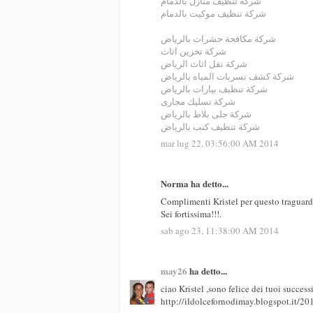
شركة تنظيف منازل بالدمام
شركة تنظيف موكيت بالدمام
شركة مكافحة حشرات بالرياض
شركة تخزين اثاث
شركة نقل اثاث الرياض
شركة كشف تسربات المياه بالرياض
شركة تنظيف بيارات بالرياض
شركة تسليك مجارى
شركة جلى بلاط بالرياض
شركة تنظيف كنب بالرياض
mar lug 22, 03:56:00 AM 2014
Norma ha detto...
Complimenti Kristel per questo traguard
Sei fortissima!!!.
sab ago 23, 11:38:00 AM 2014
may26
ha detto...
ciao Kristel ,sono felice dei tuoi success
http://ildolcefornodimay.blogspot.it/2