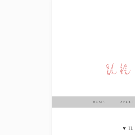
HOME
ABOUT
♥ I