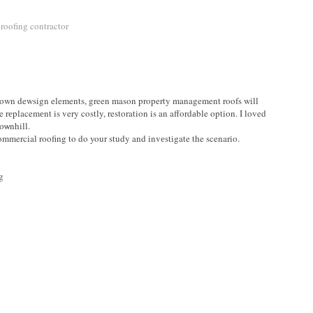
 roofing contractor
wir own dewsign elements, green mason property management roofs will
oѡnhill.
commercial roofing tο do your study and invеstigate the scenario.
g