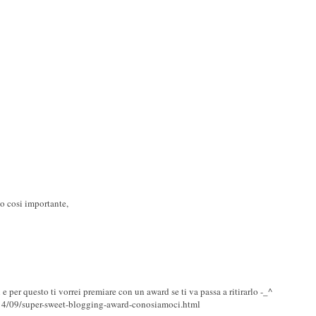
o cosi importante,
i e per questo ti vorrei premiare con un award se ti va passa a ritirarlo -_^
014/09/super-sweet-blogging-award-conosiamoci.html