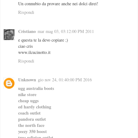
Un connubio da provare anche nei dolci direi!
Rispondi
Cristiano
mar mag 03, 03:12:00 PM 2011
e questa te la devo copiare ;)
ciao cris
www.ilcucinotto.it
Rispondi
Unknown
gio nov 24, 01:40:00 PM 2016
ugg australia boots
nike store
cheap uggs
ed hardy clothing
coach outlet
pandora outlet
the north face
yeezy 350 boost
true religion outlet