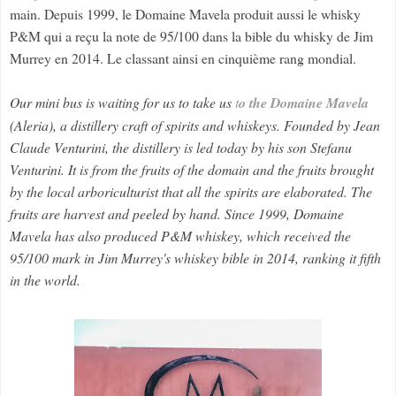
main. Depuis 1999, le Domaine Mavela produit aussi le whisky
P&M qui a reçu la note de 95/100 dans la bible du whisky de Jim
Murrey en 2014. Le classant ainsi en cinquième rang mondial.
Our mini bus is waiting for us to take us
t
o the Domaine Mavela
(Aleria), a distillery craft of spirits and whiskeys. Founded by Jean
Claude Venturini, the distillery is led today by his son Stefanu
Venturini. It is from the fruits of the domain and the fruits brought
by the local arboriculturist that all the spirits are elaborated. The
fruits are harvest and peeled by hand. Since 1999, Domaine
Mavela has also produced P&M whiskey, which received the
95/100 mark in Jim Murrey's whiskey bible in 2014, ranking it fifth
in the world.