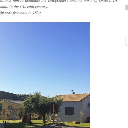
 allows him to dominate the Peloponnese and the north of Greece. Its
anto in the sixteenth century.
hi was free only in 1829.