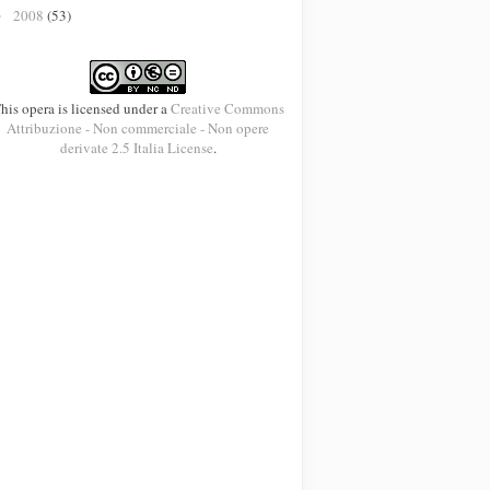
2008
(53)
►
his opera is licensed under a
Creative Commons
Attribuzione - Non commerciale - Non opere
derivate 2.5 Italia License
.