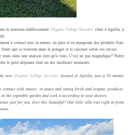
dans le nouveau établissement
Organic Village Socrates
situé à Agrilia, à
ghi.
aiment à contact avec la nature, en paix et en mangeant des produits frais
fruits qui se trouvent dans le potager et le cuisiner selon vos envies.
e mais dans une maison rien qu'à vous. C'est ne pas magnifique? Notre
rendre le petit-déjeuner était un des meilleurs moments.
 the new
Organic Village Socrates
located in Agrilia, just a 10 minute
 in contact with nature, in peace and eating fresh and organic products.
e in the vegetable garden and cook it according to your desires.
use just for you. Isn't this
beautiful? Our little villa was right in front
ments.