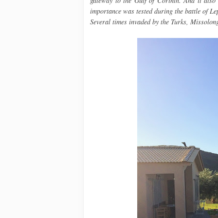
gateway to the Gulf of Corinth. And it also
importance was tested during the battle of Lep
Several times invaded by the Turks, Missolong