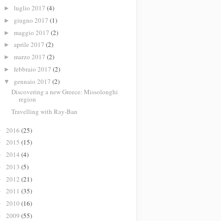
luglio 2017
(4)
►
giugno 2017
(1)
►
maggio 2017
(2)
►
aprile 2017
(2)
►
marzo 2017
(2)
►
febbraio 2017
(2)
►
gennaio 2017
(2)
▼
Discovering a new Greece: Missolonghi
region
Travelling with Ray-Ban
2016
(25)
►
2015
(15)
►
2014
(4)
►
2013
(5)
►
2012
(21)
►
2011
(35)
►
2010
(16)
►
2009
(55)
►