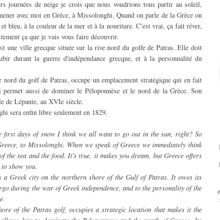
rs journées de neige je crois que nous voudrions tous partir au soleil,
mener avec moi en Grèce, à Missolonghi. Quand on parle de la Grèce on
t bleu, à la couleur de la mer et à la nouriture. C'est vrai, ça fait rêver,
stement ça que je vais vous faire découvrir.
st une ville grecque située sur la rive nord du golfe de Patras. Elle doit
subir durant la guerre d'indépendance grecque, et à la personnalité du
.
 nord du golf de Patras, occupe un emplacement stratégique qui en fait
ui permet aussi de dominer le Péloponnèse et le nord de la Grèce. Son
lle de Lépante, au XVIe siècle.
ghi sera enfin libre seulement en 1829.
 first days of snow I think we all want to go out in the sun, right? So
o Greece, to Missolonghi. When we speak of Greece we immediately think
 of the sea and the food. It's true, it makes you dream, but Greece offers
 to show you.
 a Greek city on the northern shore of the Gulf of Patras. It owes its
dergo during the war of Greek independence, and to the personality of the
e.
ore of the Patras golf, occupies a strategic location that makes it the