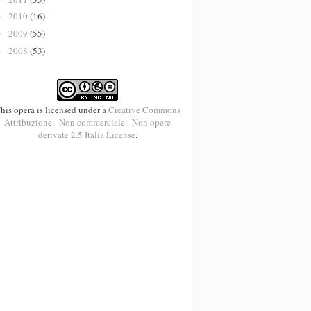
2010
(16)
►
2009
(55)
►
2008
(53)
►
his opera is licensed under a
Creative Commons
Attribuzione - Non commerciale - Non opere
derivate 2.5 Italia License
.