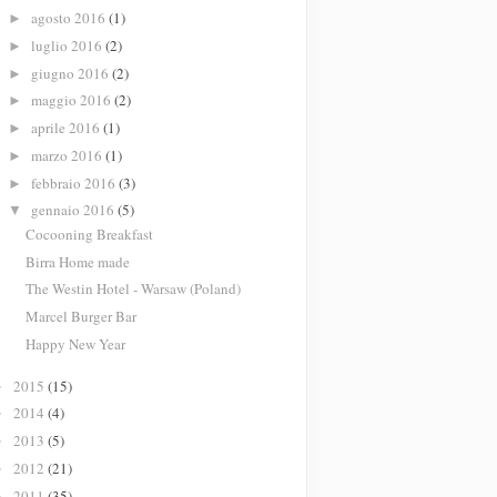
agosto 2016
(1)
►
luglio 2016
(2)
►
giugno 2016
(2)
►
maggio 2016
(2)
►
aprile 2016
(1)
►
marzo 2016
(1)
►
febbraio 2016
(3)
►
gennaio 2016
(5)
▼
Cocooning Breakfast
Birra Home made
The Westin Hotel - Warsaw (Poland)
Marcel Burger Bar
Happy New Year
2015
(15)
►
2014
(4)
►
2013
(5)
►
2012
(21)
►
2011
(35)
►