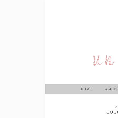
HOME
ABOUT
G
COC