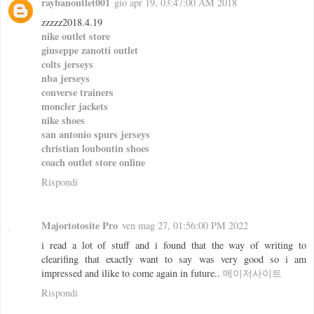
raybanoutlet001
gio apr 19, 03:47:00 AM 2018
zzzzz2018.4.19
nike outlet store
giuseppe zanotti outlet
colts jerseys
nba jerseys
converse trainers
moncler jackets
nike shoes
san antonio spurs jerseys
christian louboutin shoes
coach outlet store online
Rispondi
Majortotosite Pro
ven mag 27, 01:56:00 PM 2022
i read a lot of stuff and i found that the way of writing to
clearifing that exactly want to say was very good so i am
impressed and ilike to come again in future..
메이저사이트
Rispondi