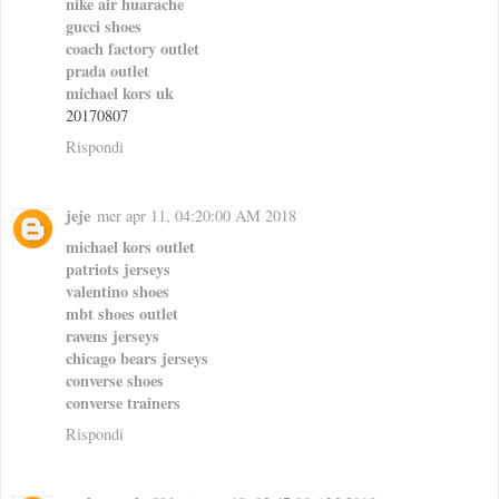
nike air huarache
gucci shoes
coach factory outlet
prada outlet
michael kors uk
20170807
Rispondi
jeje
mer apr 11, 04:20:00 AM 2018
michael kors outlet
patriots jerseys
valentino shoes
mbt shoes outlet
ravens jerseys
chicago bears jerseys
converse shoes
converse trainers
Rispondi