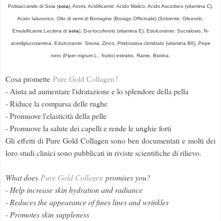
Polisaccaride di Soia (
soia
), Aromi, Acidificante: Acido Malico, Acido Ascorbico (vitamina C),
Acido Ialuronico, Olio di semi di Borragine (Borago Officinalis) (Solvente: Glicerolo,
Emulsificante:Lecitina di
soia
), D-α-tocoferolo (vitamina E), Edulcorante: Sucralosio, N-
acetilglucosamina, Edulcorante: Stevia, Zinco, Piridossina cloridrato (vitamina B6), Pepe
nero (Piper nigrum L., frutto) estratto, Rame, Biotina.
Cosa promette
Pure Gold Collagen?
- Aiuta ad aumentare l'idratazione e lo splendore della pella
- Riduce la comparsa delle rughe
- Promuove l'elasticità della pelle
- Promuove la salute dei capelli e rende le unghie forti
Gli effetti di Pure Gold Collagen sono ben documentati e molti dei
loro studi clinici sono pubblicati in riviste scientifiche di rilievo.
What does
Pure Gold Collagen
promises you?
- Help increase skin hydration and radiance
- Reduces the appearance of fines lines and wrinkles
- Promotes skin suppleness