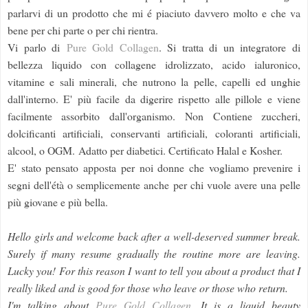
parlarvi di un prodotto che mi é piaciuto davvero molto e che va
bene per chi parte o per chi rientra.
Vi parlo di
Pure Gold Collagen
. Si tratta di un integratore di
bellezza liquido con collagene
idrolizzato, acido ialuronico,
vitamine e sali minerali, che nutrono la pelle, capelli ed unghie
dall'interno. E' più facile da digerire rispetto alle pillole e viene
facilmente assorbito dall'organismo.
Non Contiene zuccheri,
dolcificanti artificiali, conservanti artificiali, coloranti artificiali,
alcool, o OGM.
Adatto per diabetici. Certificato Halal e Kosher.
E' stato pensato apposta per noi donne che vogliamo prevenire i
segni dell'étà o semplicemente anche per chi vuole avere una pelle
più giovane e più bella.
Hello girls and welcome back after a well-deserved summer break.
Surely if many resume gradually the routine more are leaving.
Lucky you! For this reason I want to tell you about a product that I
really liked and is good for those who leave or those who return.
I'm talking about
Pure Gold Collagen
. It is a liquid beauty