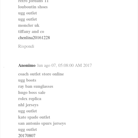
retro jordans 11
louboutin shoes
ugg outlet
ugg outlet
moncler uk
tiffany and co
chenlina20161228
Rispondi
Anonimo
lun ago 07, 05:08:00 AM 2017
coach outlet store online
ugg boots
ray ban sunglasses
hugo boss sale
rolex replica
nhl jerseys
ugg outlet
kate spade outlet
san antonio spurs jerseys
ugg outlet
20170807