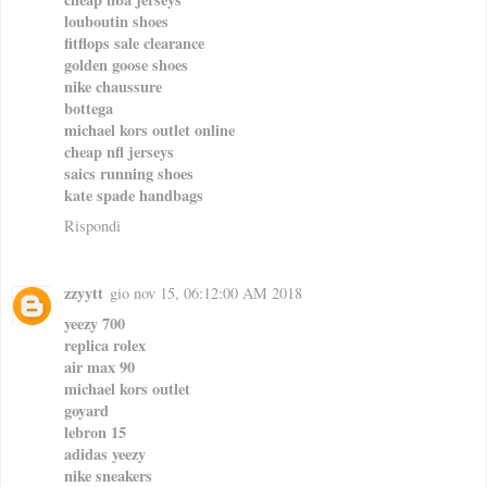
louboutin shoes
fitflops sale clearance
golden goose shoes
nike chaussure
bottega
michael kors outlet online
cheap nfl jerseys
saics running shoes
kate spade handbags
Rispondi
zzyytt
gio nov 15, 06:12:00 AM 2018
yeezy 700
replica rolex
air max 90
michael kors outlet
goyard
lebron 15
adidas yeezy
nike sneakers