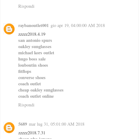
Rispondi
raybanoutlet001
gio apr 19, 04:00:00 AM 2018
zzzzz2018.4.19
san antonio spurs
oakley sunglasses
michael kors outlet
hugo boss sale
louboutin shoes
fitflops
converse shoes
coach outlet
cheap oakley sunglasses
coach outlet online
Rispondi
5689
mar lug 31, 05:01:00 AM 2018
zzzzz2018.7.31
cheap nba jerseys