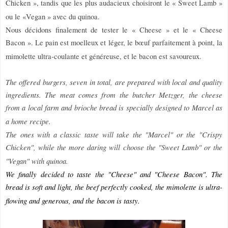
Chicken », tandis que les plus audacieux choisiront le « Sweet Lamb »
ou le «Vegan » avec du quinoa.
Nous décidons finalement de tester le « Cheese » et le « Cheese
Bacon ». Le pain est moelleux et léger, le bœuf parfaitement à point, la
mimolette ultra-coulante et généreuse, et le bacon est savoureux.
The offered burgers, seven in total, are prepared with local and quality
ingredients. The meat comes from the butcher Metzger, the cheese
from a local farm and brioche bread is specially designed to Marcel as
a home recipe.
The ones with a classic taste will take the "Marcel" or the "Crispy
Chicken", while the more daring will choose the "Sweet Lamb" or the
"Vegan" with quinoa.
We finally decided to taste the "Cheese" and "Cheese Bacon". The
bread is soft and light, the beef perfectly cooked, the mimolette is ultra-
flowing and generous, and the bacon is tasty.