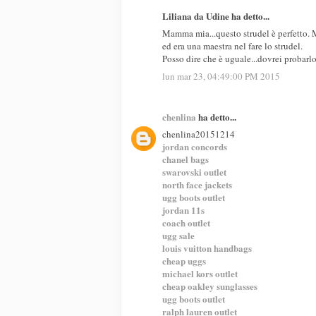
Liliana da Udine ha detto...
Mamma mia...questo strudel è perfetto. M
ed era una maestra nel fare lo strudel.
Posso dire che è uguale...dovrei probarlo.
lun mar 23, 04:49:00 PM 2015
chenlina
ha detto...
chenlina20151214
jordan concords
chanel bags
swarovski outlet
north face jackets
ugg boots outlet
jordan 11s
coach outlet
ugg sale
louis vuitton handbags
cheap uggs
michael kors outlet
cheap oakley sunglasses
ugg boots outlet
ralph lauren outlet