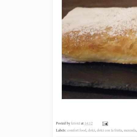
Posted by
kristel
at
14:12
Labels:
comfort food
,
dolci
,
dolci con la frutta
,
merenda