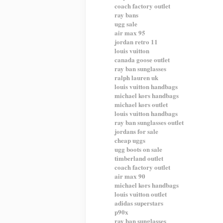
coach factory outlet
ray bans
ugg sale
air max 95
jordan retro 11
louis vuitton
canada goose outlet
ray ban sunglasses
ralph lauren uk
louis vuitton handbags
michael kors handbags
michael kors outlet
louis vuitton handbags
ray ban sunglasses outlet
jordans for sale
cheap uggs
ugg boots on sale
timberland outlet
coach factory outlet
air max 90
michael kors handbags
louis vuitton outlet
adidas superstars
p90x
ray ban sunglasses