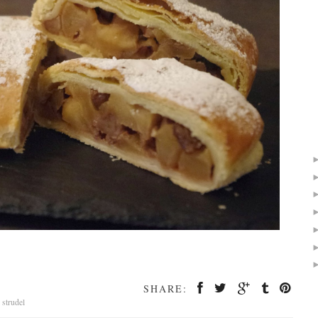
SHARE:
,
strudel