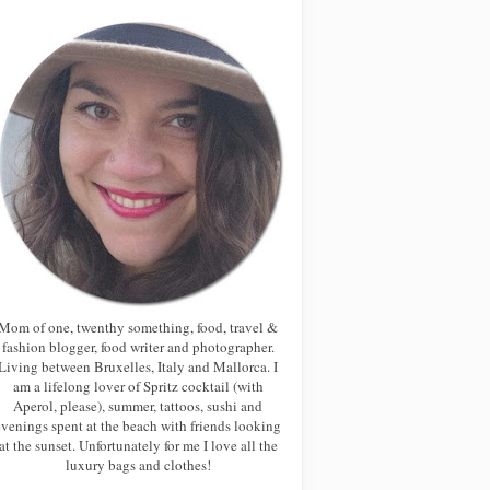
Mom of one, twenthy something, food, travel &
fashion blogger, food writer and photographer.
Living between Bruxelles, Italy and Mallorca. I
am a lifelong lover of Spritz cocktail (with
Aperol, please), summer, tattoos, sushi and
evenings spent at the beach with friends looking
at the sunset. Unfortunately for me I love all the
luxury bags and clothes!