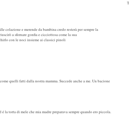
T
 alle colazione e merende da bambina credo resterà per sempre la
uscirò a sfornare gonfia e cicciottosa come la sua
chirlo con le noci insieme ai classici pinoli
 come quelli fatti dalla nostra mamma. Succede anche a me. Un bacione
d é la torta di mele che mia madre preparava sempre quando ero piccola.