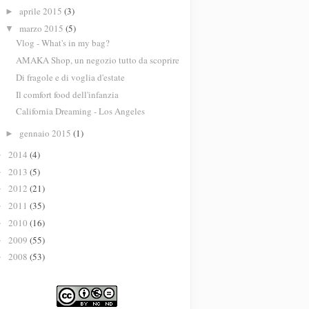
aprile 2015
(3)
►
marzo 2015
(5)
▼
Vlog - What's in my bag?
AMAKA Shop, un negozio tutto da scoprire
Di fragole e di voglia d'estate
Il comfort food dell'infanzia
California Dreaming - Los Angeles
gennaio 2015
(1)
►
2014
(4)
►
2013
(5)
►
2012
(21)
►
2011
(35)
►
2010
(16)
►
2009
(55)
►
2008
(53)
►